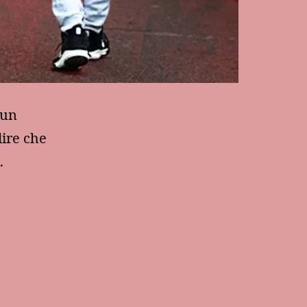
 un
dire che
…