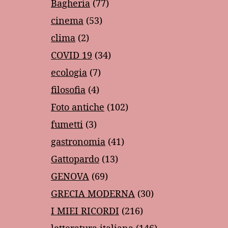
Bagheria
(77)
cinema
(53)
clima
(2)
COVID 19
(34)
ecologia
(7)
filosofia
(4)
Foto antiche
(102)
fumetti
(3)
gastronomia
(41)
Gattopardo
(13)
GENOVA
(69)
GRECIA MODERNA
(30)
I MIEI RICORDI
(216)
letteratura italiana
(146)