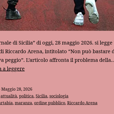
nale di Sicilia” di oggi, 28 maggio 2026. si legge
 di Riccardo Arena, intitolato “Non può bastare 
va peggio”. L’articolo affronta il problema della
A
 a leggere
proposito
di
o
Maggio 28, 2026
ordine
:
attualità
,
politica
,
Sicilia
,
sociologia
pubblico
artabia
,
maranza
,
ordine pubblico
,
Riccardo Arena