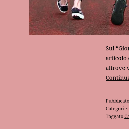
Sul “Gior
articolo
altrove 
Continua
Pubblicat
Categorie
Taggato
C