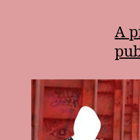
A p
pub