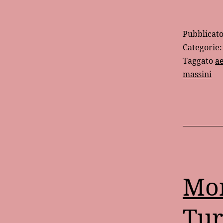
Pubblicat
Categorie
Taggato
ae
massini
Mon
Tur