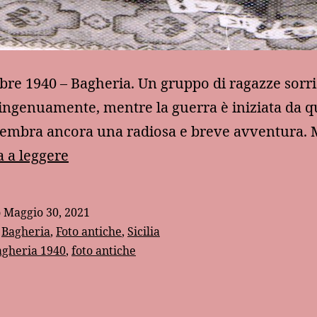
bre 1940 – Bagheria. Un gruppo di ragazze sorri
ingenuamente, mentre la guerra è iniziata da 
sembra ancora una radiosa e breve avventura.
Le
 a leggere
ragazze
del
o
Maggio 30, 2021
1940
:
Bagheria
,
Foto antiche
,
Sicilia
agheria 1940
,
foto antiche