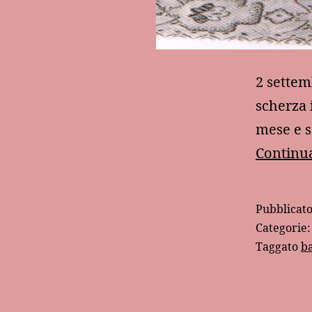
2 settem
scherza 
mese e 
Continua
Pubblicat
Categorie
Taggato
b