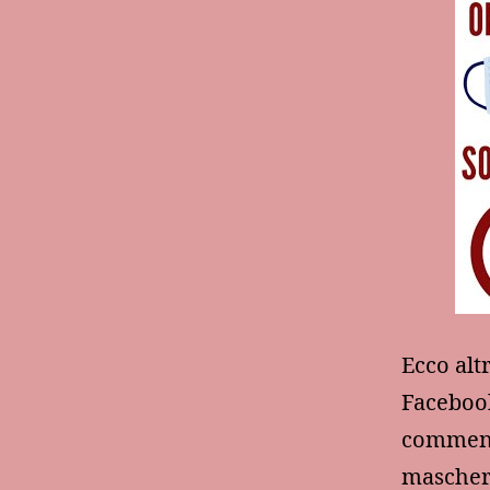
Ecco alt
Facebook
commenta
masche