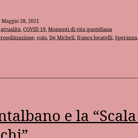
anno
di
o
Maggio 28, 2021
Covid
:
attualità
,
COVID 19
,
Momenti di vita quotidiana
/
rosolizzazione
,
coàs
,
De Micheli
,
franco locatelli
,
Speranza
IX
talbano e la “Scala
chi”