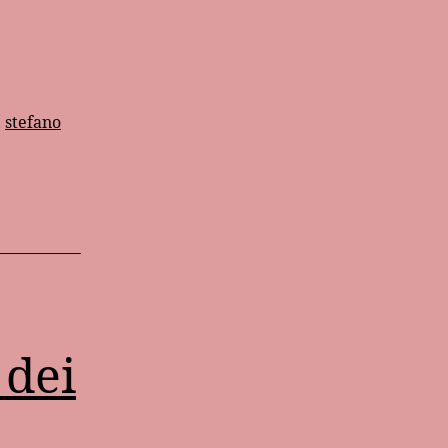
,
stefano
 dei