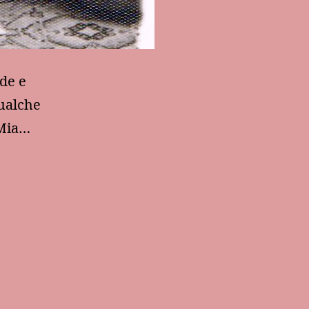
de e
qualche
 Mia…