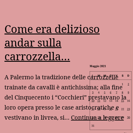
Come era delizioso
andar sulla
carrozzella…
Maggio 2021
A Palermo la tradizione delle carrozzelle
L
M
M
G
V
S
D
1
2
trainate da cavalli è antichissima; alla fine
3
4
5
6
7
8
9
del Cinquecento i “Cocchieri” prestavano la
10
11
12
13
14
15
16
loro opera presso le case aristocratiche e
17
18
19
20
21
22
23
Co
vestivano in livrea, si…
Continua a leggere
24
25
26
27
28
29
30
era
31