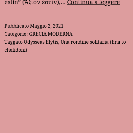
Una
estin” (Ἄξιόν ἐστίν),…
Continua a leggere
rond
solit
Pubblicato
Maggio 2, 2021
Categorie:
GRECIA MODERNA
Taggato
Odysseas Elytis
,
Una rondine solitaria (Ena to
chelidoni)