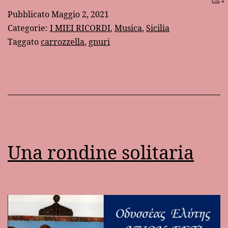
Giu
del
Pubblicato
Maggio 2, 2021
an
Categorie:
I MIEI RICORDI
,
Musica
,
Sicilia
sul
Taggato
carrozzella
,
gnuri
car
Una rondine solitaria