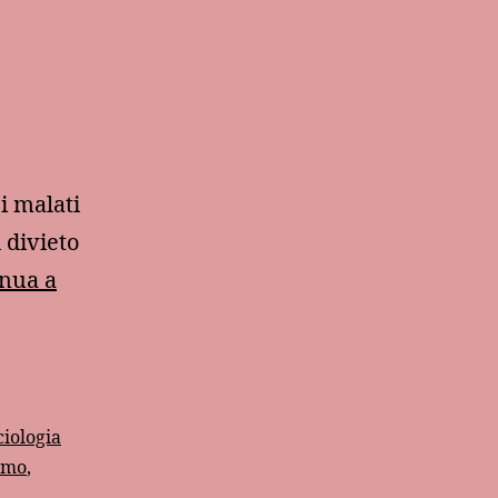
i malati
l divieto
nua a
ciologia
emo
,