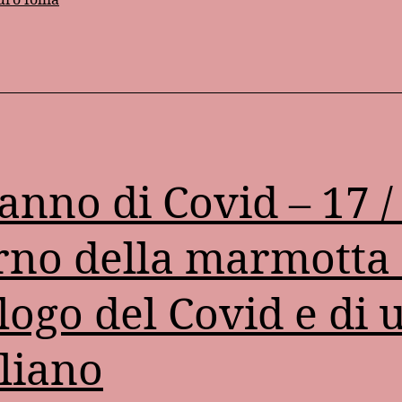
ell’antica
recia
anno di Covid – 17 / 
rno della marmotta e
logo del Covid e di 
iliano