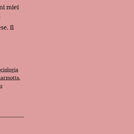
ni miei
e
e. Il
ociologia
marmotta
,
s