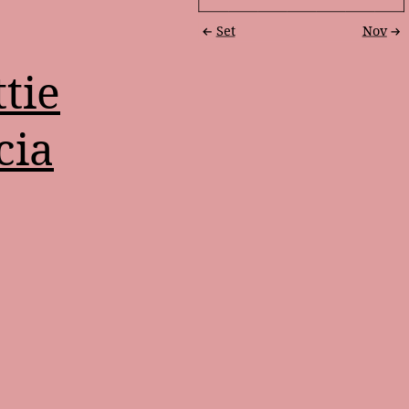
Set
Nov
tie
cia