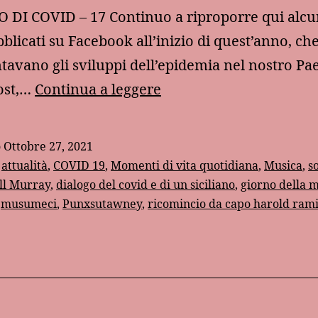
DI COVID – 17 Continuo a riproporre qui alcu
bblicati su Facebook all’inizio di quest’anno, ch
vano gli sviluppi dell’epidemia nel nostro Paes
Un
ost,…
Continua a leggere
anno
di
o
Ottobre 27, 2021
Covid
:
attualità
,
COVID 19
,
Momenti di vita quotidiana
,
Musica
,
s
–
ll Murray
,
dialogo del covid e di un siciliano
,
giorno della 
,
musumeci
,
Punxsutawney
,
ricomincio da capo harold rami
17
/
Il
giorno
della