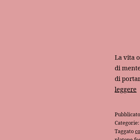
La vita 
di mente 
di porta
A
leggere
n
s
Pubblicat
m
Categorie
m
Taggato
co
platone fed