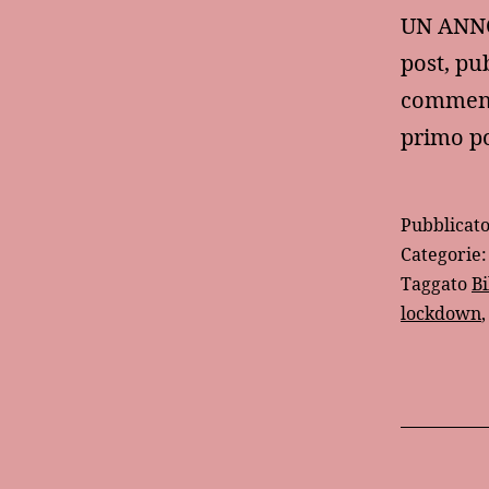
UN ANNO 
post, pu
commenta
primo p
Pubblicat
Categorie
Taggato
Bi
lockdown