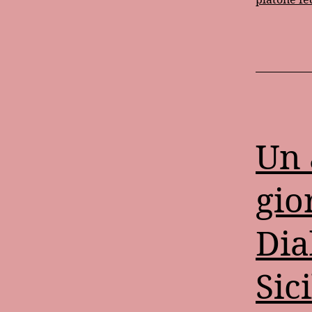
n
G
Un 
gio
Dia
Sic