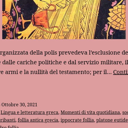
organizzata della polis prevedeva l’esclusione de
dalle cariche politiche e dal servizio militare, i
re armi e la nullità del testamento; per il…
Conti
lcune
ote
ulle
o
Ottobre 30, 2021
alattie
:
Lingua e letteratura greca
,
Momenti di vita quotidiana
,
so
entali
ribanti
,
follia antica grecia
,
ippocrate follia
,
platone eutid
ro follia