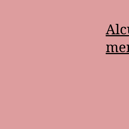
Alc
men