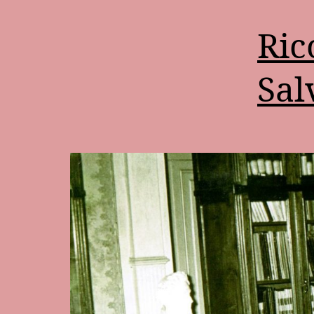
Ric
Sal