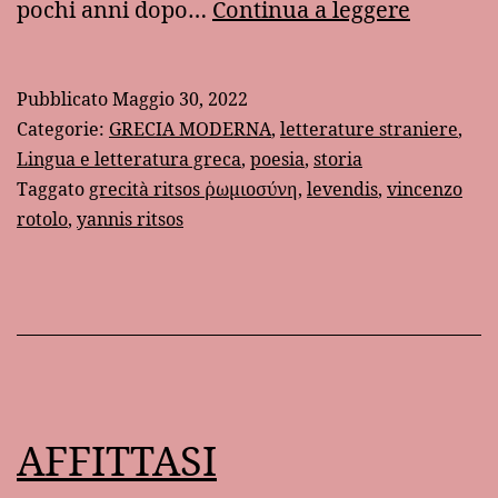
“Romios
pochi anni dopo…
Continua a leggere
di
Yannis
Pubblicato
Maggio 30, 2022
Ritsos
Categorie:
GRECIA MODERNA
,
letterature straniere
,
Lingua e letteratura greca
,
poesia
,
storia
Taggato
grecità ritsos ῥωμιοσύνη
,
levendis
,
vincenzo
rotolo
,
yannis ritsos
AFFITTASI