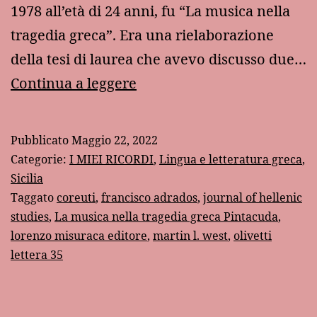
1978 all’età di 24 anni, fu “La musica nella
tragedia greca”. Era una rielaborazione
della tesi di laurea che avevo discusso due…
Coreuti
Continua a leggere
e
cornuti
Pubblicato
Maggio 22, 2022
Categorie:
I MIEI RICORDI
,
Lingua e letteratura greca
,
Sicilia
Taggato
coreuti
,
francisco adrados
,
journal of hellenic
studies
,
La musica nella tragedia greca Pintacuda
,
lorenzo misuraca editore
,
martin l. west
,
olivetti
lettera 35