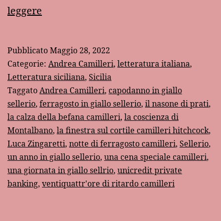
Le
leggere
formiche
di
Pubblicato
Maggio 28, 2022
Montalbano
Categorie:
Andrea Camilleri
,
letteratura italiana
,
Letteratura siciliana
,
Sicilia
Taggato
Andrea Camilleri
,
capodanno in giallo
sellerio
,
ferragosto in giallo sellerio
,
il nasone di prati
,
la calza della befana camilleri
,
la coscienza di
Montalbano
,
la finestra sul cortile camilleri hitchcock
,
Luca Zingaretti
,
notte di ferragosto camilleri
,
Sellerio
,
un anno in giallo sellerio
,
una cena speciale camilleri
,
una giornata in giallo sellrio
,
unicredit private
banking
,
ventiquattr'ore di ritardo camilleri