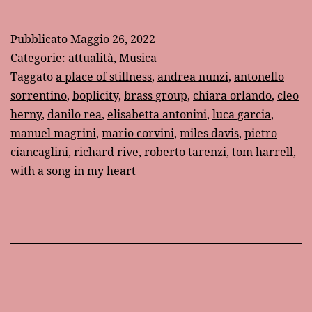
place
of
Pubblicato
Maggio 26, 2022
stillness”
Categorie:
attualità
,
Musica
di
Taggato
a place of stillness
,
andrea nunzi
,
antonello
sorrentino
,
boplicity
,
brass group
,
chiara orlando
,
cleo
Chiara
herny
,
danilo rea
,
elisabetta antonini
,
luca garcia
,
Orlando
manuel magrini
,
mario corvini
,
miles davis
,
pietro
ciancaglini
,
richard rive
,
roberto tarenzi
,
tom harrell
,
with a song in my heart