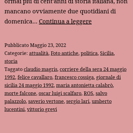
ormai più di cent’anni di storia italiana, non
mancano ovviamente due quotidiani di
Trent’anni
domenica…
Continua a leggere
dopo
Pubblicato
Maggio 23, 2022
Categorie:
attualità
,
Foto antiche
,
politica
,
Sicilia
,
storia
Taggato
claudio magris
,
corriere della sera 24 maggio
1992
,
felice cavallaro
,
francesco cossiga
,
giornale di
sicilia 24 maggio 1992
,
maria antonietta calabrò
,
morte falcone
,
oscar luigi scalfaro
,
ROS
,
salvo
palazzolo
,
saverio vertone
,
sergio lari
,
umberto
lucentini
,
vittorio grevi