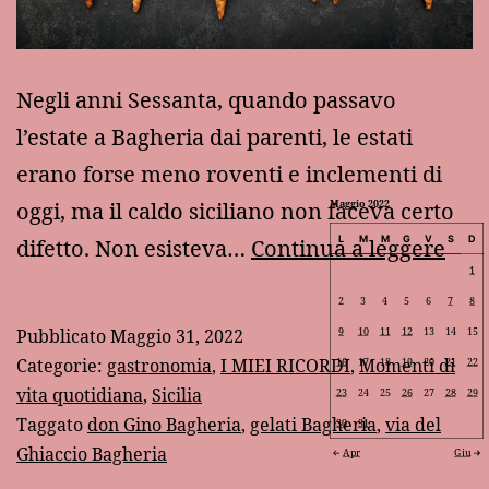
Negli anni Sessanta, quando passavo
l’estate a Bagheria dai parenti, le estati
erano forse meno roventi e inclementi di
oggi, ma il caldo siciliano non faceva certo
Maggio 2022
Bag
L
M
M
G
V
S
D
difetto. Non esisteva…
Continua a leggere
1
ann
2
3
4
5
6
7
8
’60:
Pubblicato
Maggio 31, 2022
9
10
11
12
13
14
15
i
Categorie:
gastronomia
,
I MIEI RICORDI
,
Momenti di
16
17
18
19
20
21
22
gela
vita quotidiana
,
Sicilia
23
24
25
26
27
28
29
Taggato
don Gino Bagheria
,
gelati Bagheria
,
via del
30
31
nel
Ghiaccio Bagheria
Apr
Giu
bal