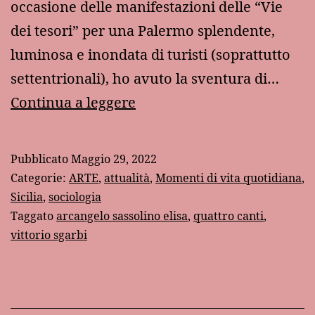
occasione delle manifestazioni delle “Vie
dei tesori” per una Palermo splendente,
luminosa e inondata di turisti (soprattutto
settentrionali), ho avuto la sventura di…
Il
Continua a leggere
Sassolino
nelle
Pubblicato
Maggio 29, 2022
scarpe
Categorie:
ARTE
,
attualità
,
Momenti di vita quotidiana
,
Sicilia
,
sociologia
Taggato
arcangelo sassolino elisa
,
quattro canti
,
vittorio sgarbi