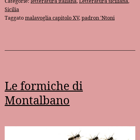
Categorie:
letteratura italiana
,
Letteratura siciliana
,
‘Ntoni
Sicilia
Taggato
malavoglia capitolo XV
,
padron 'Ntoni
Le formiche di
Montalbano