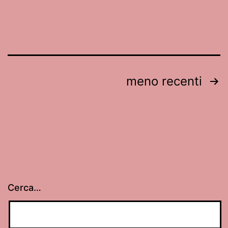
Paginazione
meno recenti
degli
articoli
Cerca…