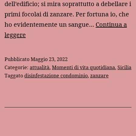
dell’edificio; si mira soprattutto a debellare i
primi focolai di zanzare. Per fortuna io, che
ho evidentemente un sangue…
Continua a
Come
leggere
disinfestare
un
Pubblicato
Maggio 23, 2022
condominio
Categorie:
attualità
,
Momenti di vita quotidiana
,
Sicilia
e
Taggato
disinfestazione condominio
,
zanzare
infestare
la
grammatica