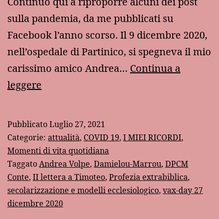
Continuo qui a riproporre alcuni dei post
sulla pandemia, da me pubblicati su
Facebook l’anno scorso. Il 9 dicembre 2020,
nell’ospedale di Partinico, si spegneva il mio
carissimo amico Andrea…
Continua a
Un
leggere
anno
di
Pubblicato
Luglio 27, 2021
Covid
Categorie:
attualità
,
COVID 19
,
I MIEI RICORDI
,
–
Momenti di vita quotidiana
Taggato
Andrea Volpe
,
Damielou-Marrou
,
DPCM
XIV
Conte
,
II lettera a Timoteo
,
Profezia extrabiblica
,
secolarizzazione e modelli ecclesiologico
,
vax-day 27
dicembre 2020