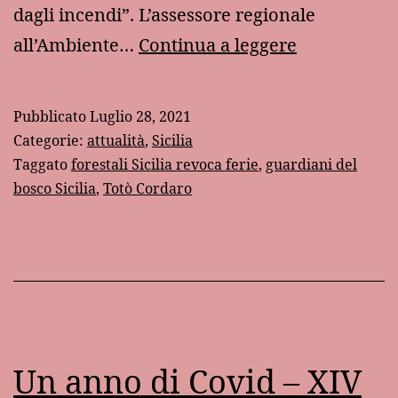
dagli incendi”. L’assessore regionale
La
all’Ambiente…
Continua a leggere
lotta
preventiva
Pubblicato
Luglio 28, 2021
agli
Categorie:
attualità
,
Sicilia
incendi
Taggato
forestali Sicilia revoca ferie
,
guardiani del
bosco Sicilia
,
Totò Cordaro
Un anno di Covid – XIV