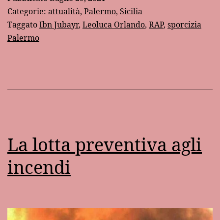
di
Categorie:
attualità
,
Palermo
,
Sicilia
“munnizza”
Taggato
Ibn Jubayr
,
Leoluca Orlando
,
RAP
,
sporcizia
Palermo
a
Palermo…
La lotta preventiva agli
incendi