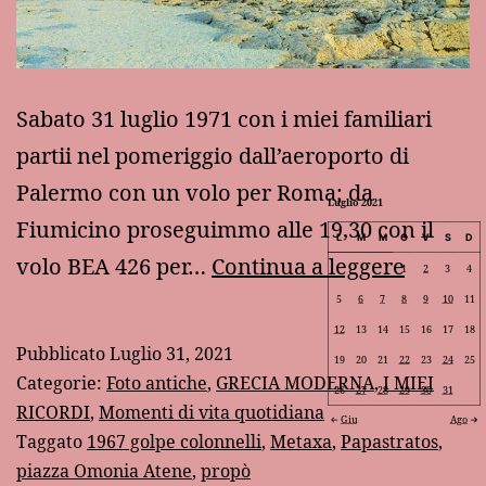
Sabato 31 luglio 1971 con i miei familiari
partii nel pomeriggio dall’aeroporto di
Palermo con un volo per Roma; da
Luglio 2021
Fiumicino proseguimmo alle 19,30 con il
L
M
M
G
V
S
D
50
volo BEA 426 per…
Continua a leggere
1
2
3
4
anni
5
6
7
8
9
10
11
12
13
14
15
16
17
18
fa:
Pubblicato
Luglio 31, 2021
19
20
21
22
23
24
25
la
Categorie:
Foto antiche
,
GRECIA MODERNA
,
I MIEI
26
27
28
29
30
31
mia
RICORDI
,
Momenti di vita quotidiana
Giu
Ago
Taggato
1967 golpe colonnelli
,
Metaxa
,
Papastratos
,
prima
piazza Omonia Atene
,
propò