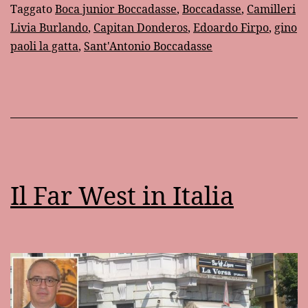
Taggato
Boca junior Boccadasse
,
Boccadasse
,
Camilleri
Livia Burlando
,
Capitan Donderos
,
Edoardo Firpo
,
gino
paoli la gatta
,
Sant'Antonio Boccadasse
Il Far West in Italia