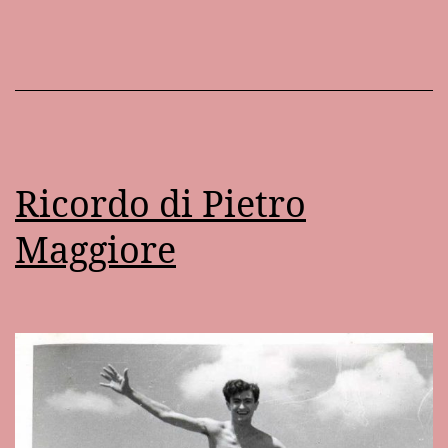
volta
in
Grecia
Ricordo di Pietro
Maggiore