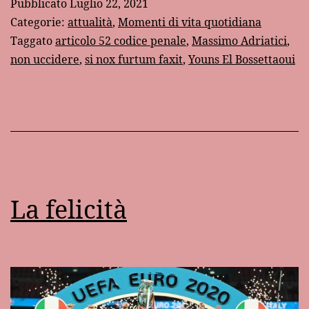
Pubblicato
Luglio 22, 2021
in
Categorie:
attualità
,
Momenti di vita quotidiana
Italia
Taggato
articolo 52 codice penale
,
Massimo Adriatici
,
non uccidere
,
si nox furtum faxit
,
Youns El Bossettaoui
La felicità