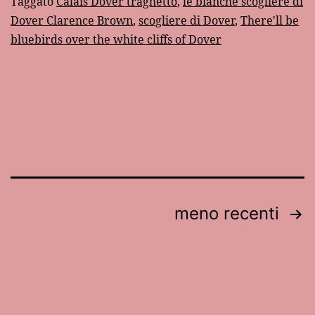
Taggato
Calais Dover traghetto
,
le bianche scogliere di
Dover Clarence Brown
,
scogliere di Dover
,
There'll be
bluebirds over the white cliffs of Dover
Paginazione
meno recenti
degli
articoli