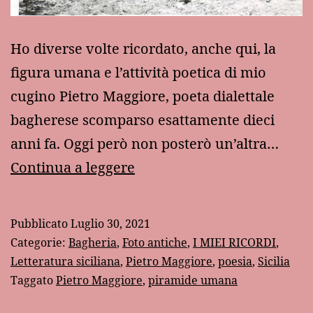
Ho diverse volte ricordato, anche qui, la
figura umana e l’attività poetica di mio
cugino Pietro Maggiore, poeta dialettale
bagherese scomparso esattamente dieci
anni fa. Oggi però non posterò un’altra…
Ricordo
Continua a leggere
di
Pietro
Pubblicato
Luglio 30, 2021
Maggiore
Categorie:
Bagheria
,
Foto antiche
,
I MIEI RICORDI
,
Letteratura siciliana
,
Pietro Maggiore
,
poesia
,
Sicilia
Taggato
Pietro Maggiore
,
piramide umana