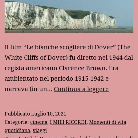
Il film “Le bianche scogliere di Dover” (The
White Cliffs of Dover) fu diretto nel 1944 dal
regista americano Clarence Brown. Era
ambientato nel periodo 1915-1942 e
Le
narrava (in un…
Continua a leggere
bianche
scogliere
Pubblicato
Luglio 10, 2021
di
Categorie:
cinema
,
I MIEI RICORDI
,
Momenti di vita
Dover
quotidiana
,
viaggi