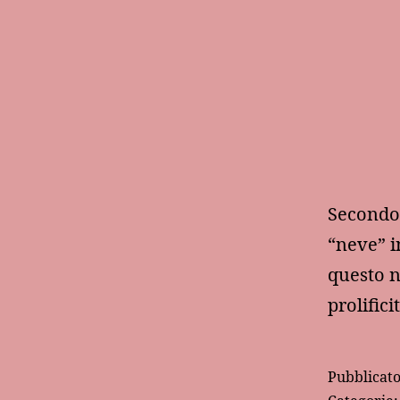
Secondo 
“neve” i
questo n
prolific
Pubblicat