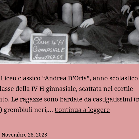
Liceo classico “Andrea D’Oria”, anno scolastico
lasse della IV H ginnasiale, scattata nel cortile
ituto. Le ragazze sono bardate da castigatissimi 
Un’antica
) grembiuli neri,…
Continua a leggere
foto
di
o
Novembre 28, 2023