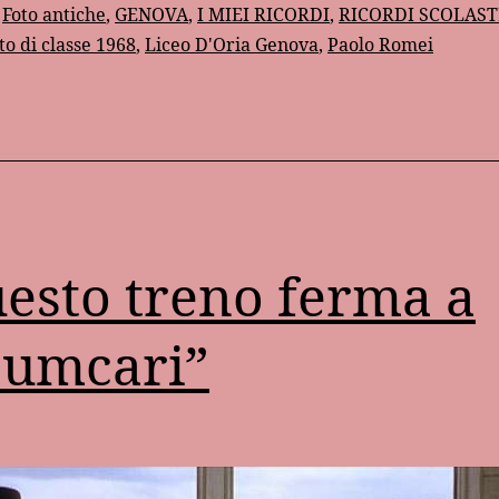
classe
:
Foto antiche
,
GENOVA
,
I MIEI RICORDI
,
RICORDI SCOLAST
to di classe 1968
,
Liceo D'Oria Genova
,
Paolo Romei
esto treno ferma a
umcari”