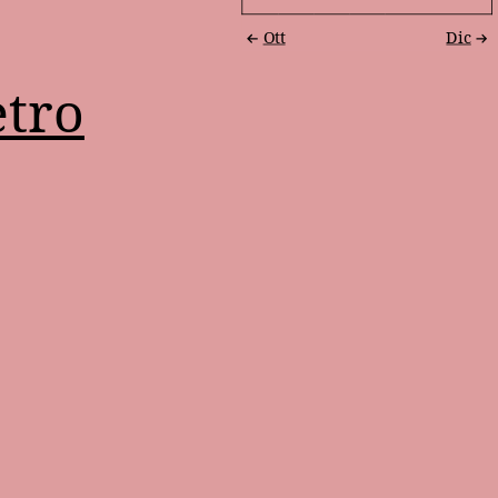
Ott
Dic
etro