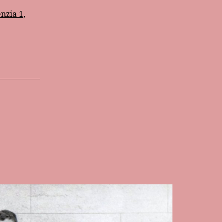
nzia 1
,
o