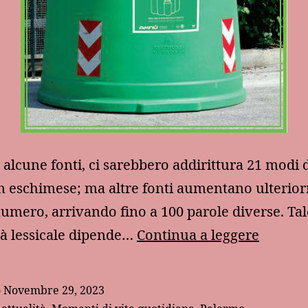
alcune fonti, ci sarebbero addirittura 21 modi d
n eschimese; ma altre fonti aumentano ulterio
umero, arrivando fino a 100 parole diverse. Tal
La
ità lessicale dipende…
Continua a leggere
(non)
raccolt
o
Novembre 29, 2023
del