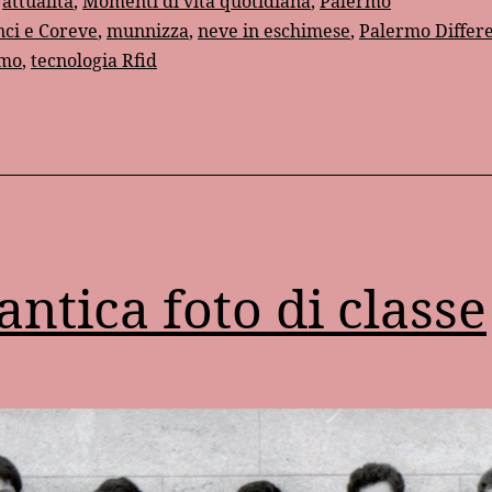
:
attualità
,
Momenti di vita quotidiana
,
Palermo
vetro
nci e Coreve
,
munnizza
,
neve in eschimese
,
Palermo Differe
rmo
,
tecnologia Rfid
a
Palerm
antica foto di classe