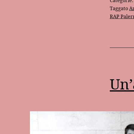
Categorie
Taggato
A
RAP Pale
Un’