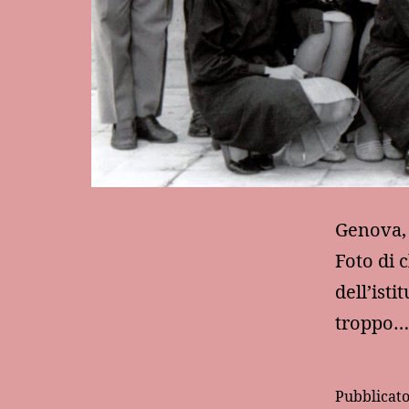
Genova, 
Foto di c
dell’ist
troppo…
Pubblicat