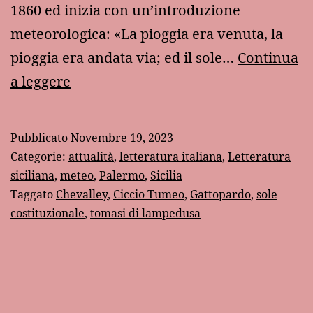
1860 ed inizia con un’introduzione
meteorologica: «La pioggia era venuta, la
pioggia era andata via; ed il sole…
Continua
Il
a leggere
sole
“costituzionale”
Pubblicato
Novembre 19, 2023
Categorie:
attualità
,
letteratura italiana
,
Letteratura
siciliana
,
meteo
,
Palermo
,
Sicilia
Taggato
Chevalley
,
Ciccio Tumeo
,
Gattopardo
,
sole
costituzionale
,
tomasi di lampedusa