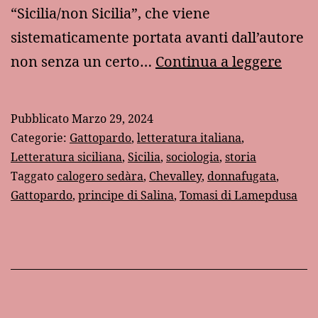
“Sicilia/non Sicilia”, che viene
sistematicamente portata avanti dall’autore
Sicili
non senza un certo…
Continua a leggere
e
“non
Pubblicato
Marzo 29, 2024
Sicili
Categorie:
Gattopardo
,
letteratura italiana
,
nel
Letteratura siciliana
,
Sicilia
,
sociologia
,
storia
Taggato
calogero sedàra
,
Chevalley
,
donnafugata
,
“Gat
Gattopardo
,
principe di Salina
,
Tomasi di Lamepdusa