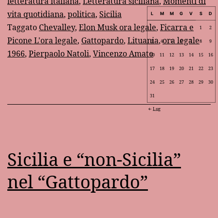
letteratura italiana
,
Letteratura siciliana
,
Momenti di
vita quotidiana
,
politica
,
Sicilia
L
M
M
G
V
S
D
Taggato
Chevalley
,
Elon Musk ora legale
,
Ficarra e
1
2
Picone L'ora legale
,
Gattopardo
,
Lituania
,
ora legale
3
4
5
6
7
8
9
1966
,
Pierpaolo Natoli
,
Vincenzo Amato
10
11
12
13
14
15
16
17
18
19
20
21
22
23
24
25
26
27
28
29
30
31
Lug
Sicilia e “non-Sicilia”
nel “Gattopardo”