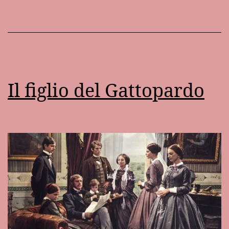
il
Gattopardo
Il figlio del Gattopardo