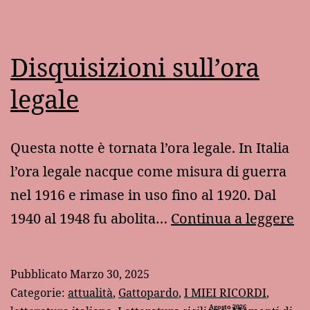
Disquisizioni sull’ora
legale
Questa notte è tornata l’ora legale. In Italia
l’ora legale nacque come misura di guerra
nel 1916 e rimase in uso fino al 1920. Dal
Di
1940 al 1948 fu abolita…
Continua a leggere
su
le
Pubblicato
Marzo 30, 2025
Categorie:
attualità
,
Gattopardo
,
I MIEI RICORDI
,
Agosto 2026