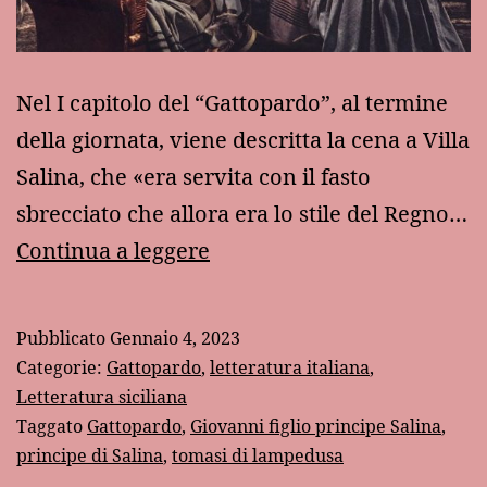
Nel I capitolo del “Gattopardo”, al termine
della giornata, viene descritta la cena a Villa
Salina, che «era servita con il fasto
sbrecciato che allora era lo stile del Regno…
Il
Continua a leggere
figlio
del
Pubblicato
Gennaio 4, 2023
Gattopardo
Categorie:
Gattopardo
,
letteratura italiana
,
Letteratura siciliana
Taggato
Gattopardo
,
Giovanni figlio principe Salina
,
principe di Salina
,
tomasi di lampedusa