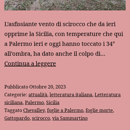
L’asfissiante vento di scirocco che da ieri
opprime la Sicilia, con temperature che qui
a Palermo ieri e oggi hanno toccato i 34°
all’ombra, ha dato anche il colpo di…
Il
Continua a leggere
ghibli,
le
Pubblicato
Ottobre 20, 2023
foglie,
Categorie:
attualità
,
letteratura italiana
,
Letteratura
gli
siciliana
,
Palermo
,
Sicilia
Taggato
Chevalley
,
foglie a Palermo
,
foglie morte
,
scivoloni
Gattopardo
,
scirocco
,
via Sammartino
e