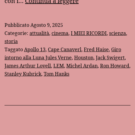
La
con i…
Continua a leggere
morte
di
Pubblicato
Agosto 9, 2025
Jim
Categorie:
attualità
,
cinema
,
I MIEI RICORDI
,
scienza
,
Lovell,
storia
Taggato
Apollo 13
,
Cape Canaverl
,
Fred Haise
,
Giro
l’uomo
intorno alla Luna Jules Verne
,
Houston
,
Jack Swigert
,
che
James Arthur Lovell
,
LEM
,
Michel Ardan
,
Ron Howard
,
riportò
Stanley Kubrick
,
Tom Hanks
sulla
Terra
l’Apollo
13