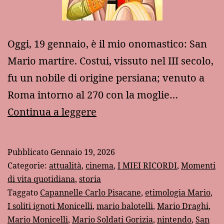
Oggi, 19 gennaio, è il mio onomastico: San
Mario martire. Costui, vissuto nel III secolo,
fu un nobile di origine persiana; venuto a
Roma intorno al 270 con la moglie…
Quando
Continua a leggere
tutti
si
Pubblicato
Gennaio 19, 2026
chiamavano
Categorie:
attualità
,
cinema
,
I MIEI RICORDI
,
Momenti
Mario
di vita quotidiana
,
storia
Taggato
Capannelle Carlo Pisacane
,
etimologia Mario
,
I soliti ignoti Monicelli
,
mario balotelli
,
Mario Draghi
,
Mario Monicelli
,
Mario Soldati Gorizia
,
nintendo
,
San