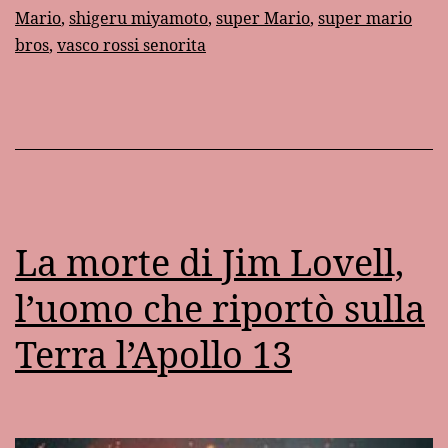
Mario
,
shigeru miyamoto
,
super Mario
,
super mario
bros
,
vasco rossi senorita
La morte di Jim Lovell,
l’uomo che riportò sulla
Terra l’Apollo 13