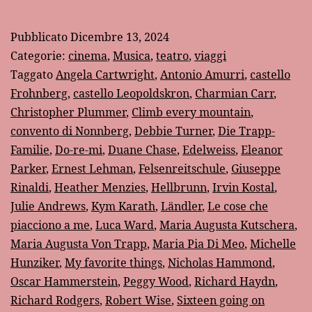
insieme
appassionatamente”
Pubblicato
Dicembre 13, 2024
Categorie:
cinema
,
Musica
,
teatro
,
viaggi
Taggato
Angela Cartwright
,
Antonio Amurri
,
castello
Frohnberg
,
castello Leopoldskron
,
Charmian Carr
,
Christopher Plummer
,
Climb every mountain
,
convento di Nonnberg
,
Debbie Turner
,
Die Trapp-
Familie
,
Do-re-mi
,
Duane Chase
,
Edelweiss
,
Eleanor
Parker
,
Ernest Lehman
,
Felsenreitschule
,
Giuseppe
Rinaldi
,
Heather Menzies
,
Hellbrunn
,
Irvin Kostal
,
Julie Andrews
,
Kym Karath
,
Ländler
,
Le cose che
piacciono a me
,
Luca Ward
,
Maria Augusta Kutschera
,
Maria Augusta Von Trapp
,
Maria Pia Di Meo
,
Michelle
Hunziker
,
My favorite things
,
Nicholas Hammond
,
Oscar Hammerstein
,
Peggy Wood
,
Richard Haydn
,
Richard Rodgers
,
Robert Wise
,
Sixteen going on