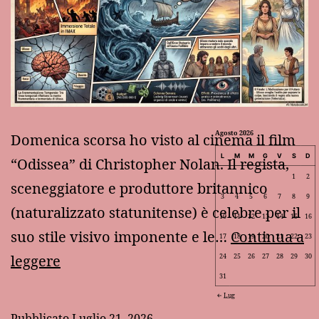
Agosto 2026
Domenica scorsa ho visto al cinema il film
L
M
M
G
V
S
D
“Odissea” di Christopher Nolan. Il regista,
1
2
sceneggiatore e produttore britannico
3
4
5
6
7
8
9
(naturalizzato statunitense) è celebre per il
10
11
12
13
14
15
16
suo stile visivo imponente e le…
Continua a
17
18
19
20
21
22
23
Ulisse
leggere
24
25
26
27
28
29
30
31
come
Lug
Oppenheimer:
Pubblicato
Luglio 21, 2026