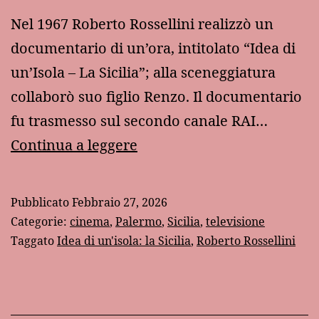
Nel 1967 Roberto Rossellini realizzò un
documentario di un’ora, intitolato “Idea di
un’Isola – La Sicilia”; alla sceneggiatura
collaborò suo figlio Renzo. Il documentario
fu trasmesso sul secondo canale RAI…
“Idea
Continua a leggere
di
un’isola
Pubblicato
Febbraio 27, 2026
–
Categorie:
cinema
,
Palermo
,
Sicilia
,
televisione
La
Taggato
Idea di un'isola: la Sicilia
,
Roberto Rossellini
Sicilia”
di
Roberto