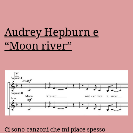
Rossellini
Audrey Hepburn e
“Moon river”
Ci sono canzoni che mi piace spesso