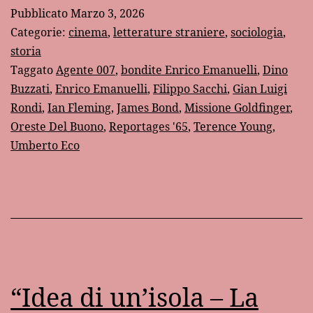
un
Pubblicato
Marzo 3, 2026
articolo
Categorie:
cinema
,
letterature straniere
,
sociologia
,
del
storia
Taggato
Agente 007
,
bondite Enrico Emanuelli
,
Dino
1965
Buzzati
,
Enrico Emanuelli
,
Filippo Sacchi
,
Gian Luigi
Rondi
,
Ian Fleming
,
James Bond
,
Missione Goldfinger
,
Oreste Del Buono
,
Reportages '65
,
Terence Young
,
Umberto Eco
“Idea di un’isola – La