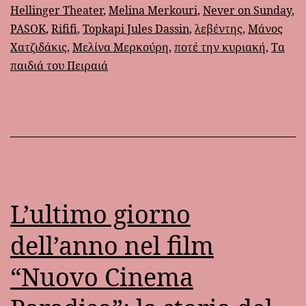
Hellinger Theater
,
Melina Merkouri
,
Never on Sunday
,
PASOK
,
Rififi
,
Topkapi Jules Dassin
,
λεβέντης
,
Μάνος
Χατζιδάκις
,
Μελίνα Μερκούρη
,
ποτέ την κυριακή
,
Τα
παιδιά του Πειραιά
L’ultimo giorno
dell’anno nel film
“Nuovo Cinema