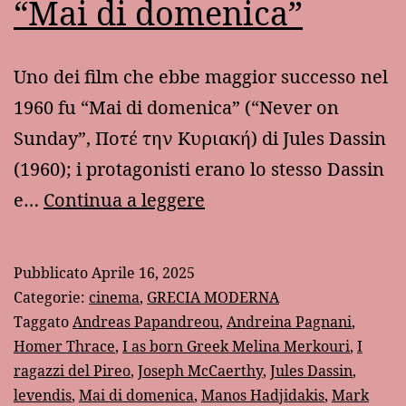
“Mai di domenica”
Uno dei film che ebbe maggior successo nel
1960 fu “Mai di domenica” (“Never on
Sunday”, Ποτέ την Κυριακή) di Jules Dassin
(1960); i protagonisti erano lo stesso Dassin
“Mai
e…
Continua a leggere
di
domenica”
Pubblicato
Aprile 16, 2025
Categorie:
cinema
,
GRECIA MODERNA
Taggato
Andreas Papandreou
,
Andreina Pagnani
,
Homer Thrace
,
I as born Greek Melina Merkouri
,
I
ragazzi del Pireo
,
Joseph McCaerthy
,
Jules Dassin
,
levendis
,
Mai di domenica
,
Manos Hadjidakis
,
Mark