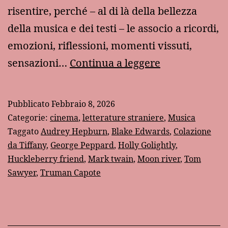
risentire, perché – al di là della bellezza
della musica e dei testi – le associo a ricordi,
emozioni, riflessioni, momenti vissuti,
Audrey
sensazioni…
Continua a leggere
Hepburn
e
Pubblicato
Febbraio 8, 2026
“Moon
Categorie:
cinema
,
letterature straniere
,
Musica
river”
Taggato
Audrey Hepburn
,
Blake Edwards
,
Colazione
da Tiffany
,
George Peppard
,
Holly Golightly
,
Huckleberry friend
,
Mark twain
,
Moon river
,
Tom
Sawyer
,
Truman Capote