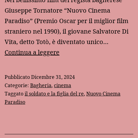
Giuseppe Tornatore “Nuovo Cinema
Paradiso” (Premio Oscar per il miglior film
straniero nel 1990), il giovane Salvatore Di
Vita, detto Totò, è diventato unico…
L’ultimo
Continua a leggere
giorno
dell’anno
Pubblicato
Dicembre 31, 2024
nel
Categorie:
Bagheria
,
cinema
film
Taggato
il soldato e la figlia del re
,
Nuovo Cinema
Paradiso
“Nuovo
Cinema
Paradiso”:
la