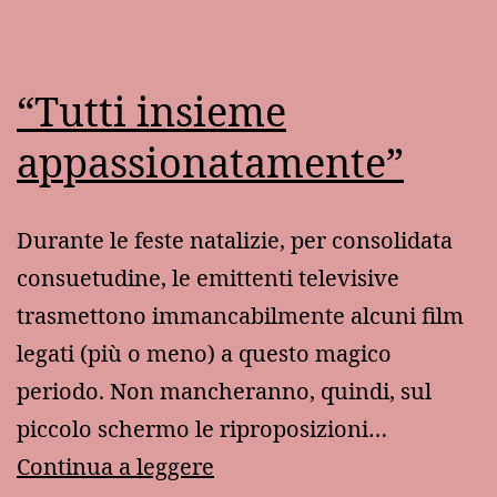
storia
del
“Tutti insieme
soldato
e
appassionatamente”
della
principessa
Durante le feste natalizie, per consolidata
consuetudine, le emittenti televisive
trasmettono immancabilmente alcuni film
legati (più o meno) a questo magico
periodo. Non mancheranno, quindi, sul
piccolo schermo le riproposizioni…
“Tutti
Continua a leggere