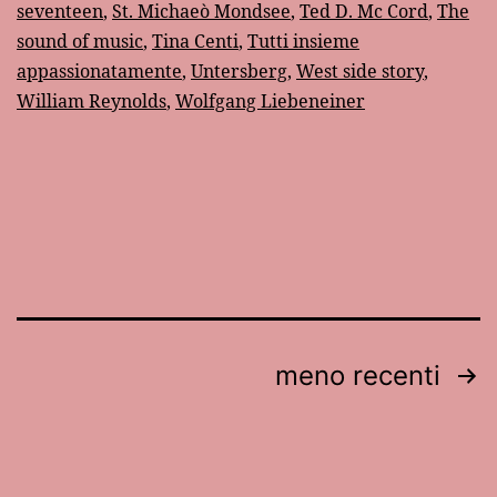
seventeen
,
St. Michaeò Mondsee
,
Ted D. Mc Cord
,
The
sound of music
,
Tina Centi
,
Tutti insieme
appassionatamente
,
Untersberg
,
West side story
,
William Reynolds
,
Wolfgang Liebeneiner
Paginazione
meno recenti
degli
articoli