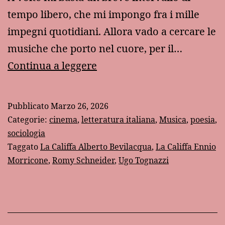
tempo libero, che mi impongo fra i mille
impegni quotidiani. Allora vado a cercare le
musiche che porto nel cuore, per il…
“La
Continua a leggere
califfa”
di
Pubblicato
Marzo 26, 2026
Ennio
Categorie:
cinema
,
letteratura italiana
,
Musica
,
poesia
,
Morricone
sociologia
Taggato
La Califfa Alberto Bevilacqua
,
La Califfa Ennio
Morricone
,
Romy Schneider
,
Ugo Tognazzi