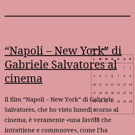
“Napoli – New York” di
Agosto 2026
Gabriele Salvatores al
L
M
M
G
V
S
D
1
2
cinema
3
4
5
6
7
8
9
10
11
12
13
14
15
16
17
18
19
20
21
22
23
Il film “Napoli – New York” di Gabriele
24
25
26
27
28
29
30
Salvatores, che ho visto lunedì scorso al
31
cinema, è veramente «una favola che
Lug
intrattiene e commuove», come l’ha