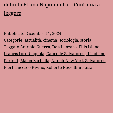
definita Eliana Napoli nella…
Continua a
“Napoli
leggere
–
New
Pubblicato
Dicembre 11, 2024
York”
Categorie:
attualità
,
cinema
,
sociologia
,
storia
di
Taggato
Antonio Guerra
,
Dea Lanzaro
,
Ellis Island
,
Francis Ford Coppola
,
Gabriele Salvatores
,
Il Padrino
Gabriele
Parte II
,
Maria Barbella
,
Napoli-New York Salvatores
,
Salvatores
Pierfrancesco Favino
,
Roberto Rossellini Paisà
al
cinema