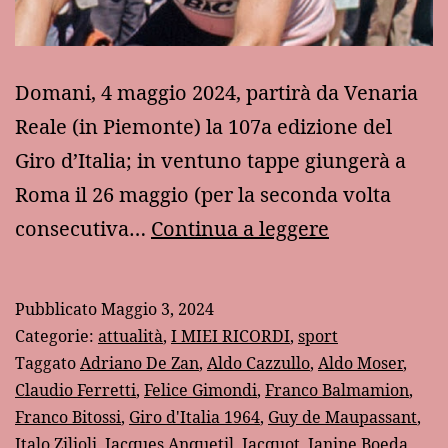
Domani, 4 maggio 2024, partirà da Venaria
Reale (in Piemonte) la 107a edizione del
Giro d’Italia; in ventuno tappe giungerà a
Roma il 26 maggio (per la seconda volta
Jacques
consecutiva…
Continua a leggere
Anquetil
e
Pubblicato
Maggio 3, 2024
il
Categorie:
attualità
,
I MIEI RICORDI
,
sport
Giro
Taggato
Adriano De Zan
,
Aldo Cazzullo
,
Aldo Moser
,
Claudio Ferretti
,
Felice Gimondi
,
Franco Balmamion
,
d’Italia
Franco Bitossi
,
Giro d'Italia 1964
,
Guy de Maupassant
,
del
Italo Zilioli
,
Jacques Anquetil
,
Jacquot
,
Janine Boeda