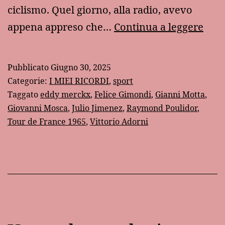
ciclismo. Quel giorno, alla radio, avevo
1965
appena appreso che…
Continua a leggere
qua
Gim
Pubblicato
Giugno 30, 2025
vins
Categorie:
I MIEI RICORDI
,
sport
il
Taggato
eddy merckx
,
Felice Gimondi
,
Gianni Motta
,
Giovanni Mosca
,
Julio Jimenez
,
Raymond Poulidor
,
Tou
Tour de France 1965
,
Vittorio Adorni
de
Fran