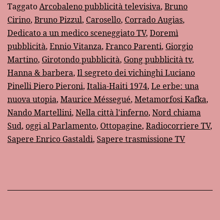
fa…
Taggato
Arcobaleno pubblicità televisiva
,
Bruno
Cirino
,
Bruno Pizzul
,
Carosello
,
Corrado Augias
,
Dedicato a un medico sceneggiato TV
,
Doremì
pubblicità
,
Ennio Vitanza
,
Franco Parenti
,
Giorgio
Martino
,
Girotondo pubblicità
,
Gong pubblicità tv
,
Hanna & barbera
,
Il segreto dei vichinghi Luciano
Pinelli Piero Pieroni
,
Italia-Haiti 1974
,
Le erbe: una
nuova utopia
,
Maurice Méssegué
,
Metamorfosi Kafka
,
Nando Martellini
,
Nella città l'inferno
,
Nord chiama
Sud
,
oggi al Parlamento
,
Ottopagine
,
Radiocorriere TV
,
Sapere Enrico Gastaldi
,
Sapere trasmissione TV