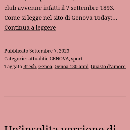
club avvenne infatti il 7 settembre 1893.
Come si legge nel sito di Genova Today:…
Buon
Continua a leggere
compleanno
al
Pubblicato
Settembre 7, 2023
Grifone!
Categorie:
attualità
,
GENOVA
,
sport
Taggato
Bresh
,
Genoa
,
Genoa 130 anni
,
Guasto d'amore
Un’insolita versione di