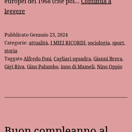
europei del 1968 (che poi…
Continua a
Un
leggere
ricordo
di
Pubblicato
Gennaio 23, 2024
Gigi
Categorie:
attualità
,
I MIEI RICORDI
,
sociologia
,
sport
,
Riva
storia
Taggato
Alfredo Foni
,
Cagliari squadra
,
Gianni Brera
,
Gigi Riva
,
Gino Palumbo
,
inno di Mameli
,
Nino Oppio
Buon compleanno al