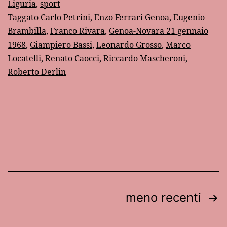
partita
Liguria
,
sport
Taggato
Carlo Petrini
,
Enzo Ferrari Genoa
,
Eugenio
del
Brambilla
,
Franco Rivara
,
Genoa-Novara 21 gennaio
Genoa:
1968
,
Giampiero Bassi
,
Leonardo Grosso
,
Marco
21
Locatelli
,
Renato Caocci
,
Riccardo Mascheroni
,
gennaio
Roberto Derlin
1968
Paginazione
meno recenti
degli