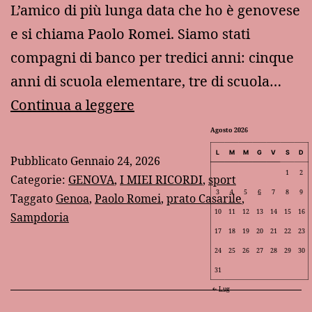
L’amico di più lunga data che ho è genovese
e si chiama Paolo Romei. Siamo stati
compagni di banco per tredici anni: cinque
anni di scuola elementare, tre di scuola…
Un
Continua a leggere
amico
Agosto 2026
storico
L
M
M
G
V
S
D
Pubblicato
Gennaio 24, 2026
1
2
Categorie:
GENOVA
,
I MIEI RICORDI
,
sport
3
4
5
6
7
8
9
Taggato
Genoa
,
Paolo Romei
,
prato Casarile
,
10
11
12
13
14
15
16
Sampdoria
17
18
19
20
21
22
23
24
25
26
27
28
29
30
31
Lug