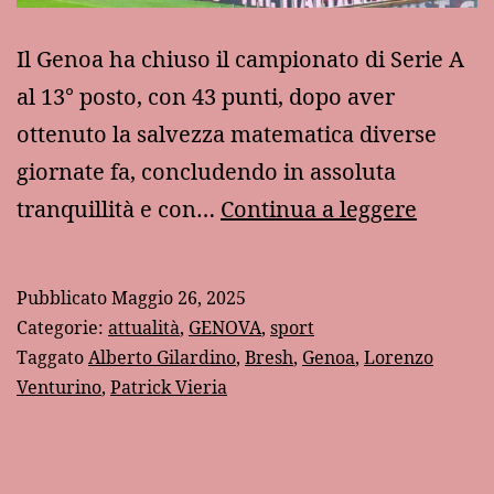
Il Genoa ha chiuso il campionato di Serie A
al 13° posto, con 43 punti, dopo aver
ottenuto la salvezza matematica diverse
giornate fa, concludendo in assoluta
Un
tranquillità e con…
Continua a leggere
applau
al
Pubblicato
Maggio 26, 2025
mio
Categorie:
attualità
,
GENOVA
,
sport
Genoa
Taggato
Alberto Gilardino
,
Bresh
,
Genoa
,
Lorenzo
Venturino
,
Patrick Vieria