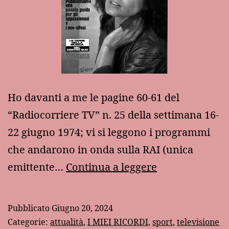
Ho davanti a me le pagine 60-61 del
“Radiocorriere TV” n. 25 della settimana 16-
22 giugno 1974; vi si leggono i programmi
che andarono in onda sulla RAI (unica
In
emittente…
Continua a leggere
TV
mezzo
Pubblicato
Giugno 20, 2024
secolo
Categorie:
attualità
,
I MIEI RICORDI
,
sport
,
televisione