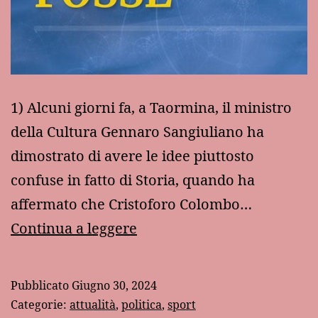
1) Alcuni giorni fa, a Taormina, il ministro
della Cultura Gennaro Sangiuliano ha
dimostrato di avere le idee piuttosto
confuse in fatto di Storia, quando ha
affermato che Cristoforo Colombo…
Come
Continua a leggere
se
niente
Pubblicato
Giugno 30, 2024
fosse
Categorie:
attualità
,
politica
,
sport