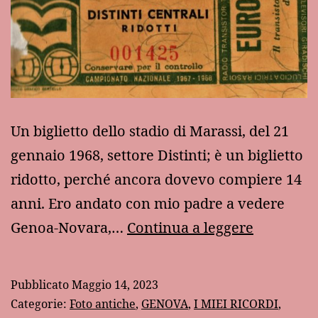
Un biglietto dello stadio di Marassi, del 21
gennaio 1968, settore Distinti; è un biglietto
ridotto, perché ancora dovevo compiere 14
anni. Ero andato con mio padre a vedere
Un
Genoa-Novara,…
Continua a leggere
biglietto
per
Pubblicato
Maggio 14, 2023
la
Categorie:
Foto antiche
,
GENOVA
,
I MIEI RICORDI
,