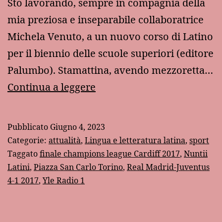
Sto lavorando, sempre in compagnia della
mia preziosa e inseparabile collaboratrice
Michela Venuto, a un nuovo corso di Latino
per il biennio delle scuole superiori (editore
Palumbo). Stamattina, avendo mezzoretta…
Un’insolita
Continua a leggere
versione
di
Pubblicato
Giugno 4, 2023
Latino
Categorie:
attualità
,
Lingua e letteratura latina
,
sport
Taggato
finale champions league Cardiff 2017
,
Nuntii
Latini
,
Piazza San Carlo Torino
,
Real Madrid-Juventus
4-1 2017
,
Yle Radio 1