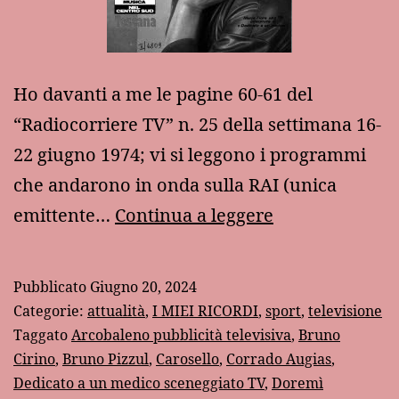
Ho davanti a me le pagine 60-61 del
“Radiocorriere TV” n. 25 della settimana 16-
22 giugno 1974; vi si leggono i programmi
che andarono in onda sulla RAI (unica
In
emittente…
Continua a leggere
TV
mezzo
Pubblicato
Giugno 20, 2024
secolo
Categorie:
attualità
,
I MIEI RICORDI
,
sport
,
televisione
fa…
Taggato
Arcobaleno pubblicità televisiva
,
Bruno
Cirino
,
Bruno Pizzul
,
Carosello
,
Corrado Augias
,
Dedicato a un medico sceneggiato TV
,
Doremì