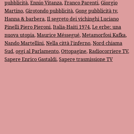
pubblicità
,
Ennio Vitanza
,
Franco Parenti
,
Giorgio
Martino
,
Girotondo pubblicità
,
Gong pubblicità tv
,
Hanna & barbera
,
Il segreto dei vichinghi Luciano
Pinelli Piero Pieroni
,
Italia-Haiti 1974
,
Le erbe: una
nuova utopia
,
Maurice Méssegué
,
Metamorfosi Kafka
,
Nando Martellini
,
Nella città l'inferno
,
Nord chiama
Sud
,
oggi al Parlamento
,
Ottopagine
,
Radiocorriere TV
,
Sapere Enrico Gastaldi
,
Sapere trasmissione TV