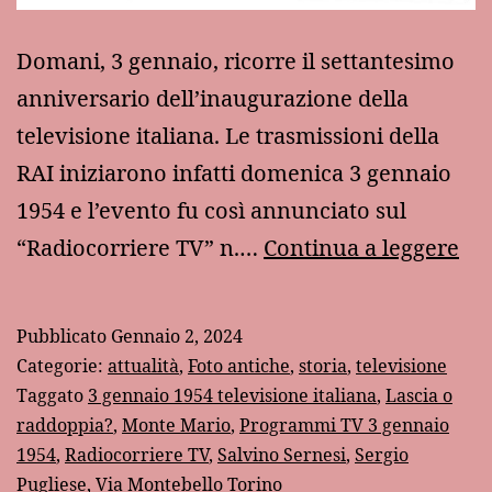
Domani, 3 gennaio, ricorre il settantesimo
anniversario dell’inaugurazione della
televisione italiana. Le trasmissioni della
RAI iniziarono infatti domenica 3 gennaio
1954 e l’evento fu così annunciato sul
70
“Radiocorriere TV” n.…
Continua a leggere
an
fa:
Pubblicato
Gennaio 2, 2024
la
Categorie:
attualità
,
Foto antiche
,
storia
,
televisione
nas
Taggato
3 gennaio 1954 televisione italiana
,
Lascia o
raddoppia?
,
Monte Mario
,
Programmi TV 3 gennaio
del
1954
,
Radiocorriere TV
,
Salvino Sernesi
,
Sergio
tel
Pugliese
,
Via Montebello Torino