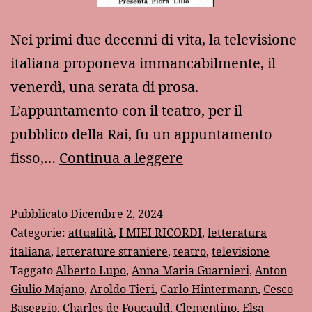
Nei primi due decenni di vita, la televisione
italiana proponeva immancabilmente, il
venerdì, una serata di prosa.
L’appuntamento con il teatro, per il
pubblico della Rai, fu un appuntamento
La
fisso,…
Continua a leggere
prosa
in
Pubblicato
Dicembre 2, 2024
TV
Categorie:
attualità
,
I MIEI RICORDI
,
letteratura
sessant’anni
italiana
,
letterature straniere
,
teatro
,
televisione
Taggato
Alberto Lupo
,
Anna Maria Guarnieri
,
Anton
fa
Giulio Majano
,
Aroldo Tieri
,
Carlo Hintermann
,
Cesco
Baseggio
,
Charles de Foucauld
,
Clementino
,
Elsa