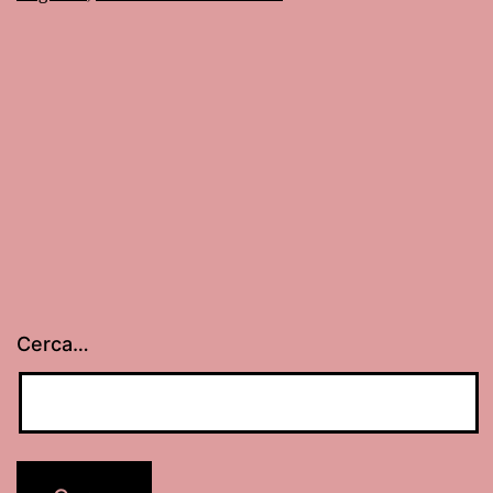
in
Ita
Cerca…