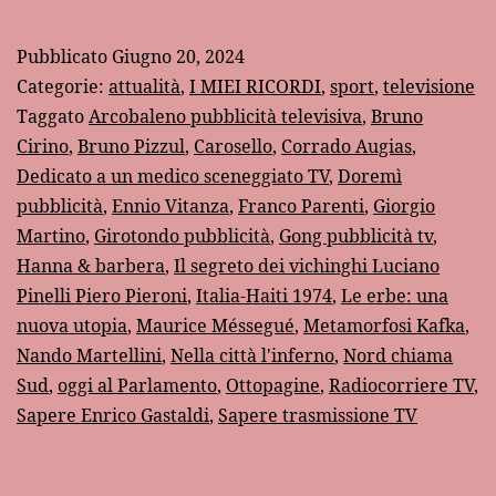
TV
mezzo
Pubblicato
Giugno 20, 2024
secolo
Categorie:
attualità
,
I MIEI RICORDI
,
sport
,
televisione
fa…
Taggato
Arcobaleno pubblicità televisiva
,
Bruno
Cirino
,
Bruno Pizzul
,
Carosello
,
Corrado Augias
,
Dedicato a un medico sceneggiato TV
,
Doremì
pubblicità
,
Ennio Vitanza
,
Franco Parenti
,
Giorgio
Martino
,
Girotondo pubblicità
,
Gong pubblicità tv
,
Hanna & barbera
,
Il segreto dei vichinghi Luciano
Pinelli Piero Pieroni
,
Italia-Haiti 1974
,
Le erbe: una
nuova utopia
,
Maurice Méssegué
,
Metamorfosi Kafka
,
Nando Martellini
,
Nella città l'inferno
,
Nord chiama
Sud
,
oggi al Parlamento
,
Ottopagine
,
Radiocorriere TV
,
Sapere Enrico Gastaldi
,
Sapere trasmissione TV