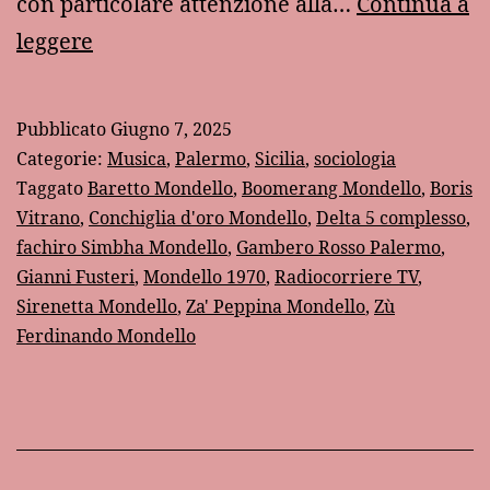
con particolare attenzione alla…
Continua a
Estate
leggere
1970:
quando
Pubblicato
Giugno 7, 2025
a
Categorie:
Musica
,
Palermo
,
Sicilia
,
sociologia
Mondello
Taggato
Baretto Mondello
,
Boomerang Mondello
,
Boris
Vitrano
,
Conchiglia d'oro Mondello
,
Delta 5 complesso
,
non
fachiro Simbha Mondello
,
Gambero Rosso Palermo
,
si
Gianni Fusteri
,
Mondello 1970
,
Radiocorriere TV
,
poteva
Sirenetta Mondello
,
Za' Peppina Mondello
,
Zù
fare
Ferdinando Mondello
caciara