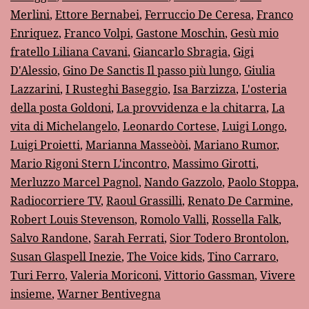
Merlini
,
Ettore Bernabei
,
Ferruccio De Ceresa
,
Franco
Enriquez
,
Franco Volpi
,
Gastone Moschin
,
Gesù mio
fratello Liliana Cavani
,
Giancarlo Sbragia
,
Gigi
D'Alessio
,
Gino De Sanctis Il passo più lungo
,
Giulia
Lazzarini
,
I Rusteghi Baseggio
,
Isa Barzizza
,
L'osteria
della posta Goldoni
,
La provvidenza e la chitarra
,
La
vita di Michelangelo
,
Leonardo Cortese
,
Luigi Longo
,
Luigi Proietti
,
Marianna Masseòòi
,
Mariano Rumor
,
Mario Rigoni Stern L'incontro
,
Massimo Girotti
,
Merluzzo Marcel Pagnol
,
Nando Gazzolo
,
Paolo Stoppa
,
Radiocorriere TV
,
Raoul Grassilli
,
Renato De Carmine
,
Robert Louis Stevenson
,
Romolo Valli
,
Rossella Falk
,
Salvo Randone
,
Sarah Ferrati
,
Sior Todero Brontolon
,
Susan Glaspell Inezie
,
The Voice kids
,
Tino Carraro
,
Turi Ferro
,
Valeria Moriconi
,
Vittorio Gassman
,
Vivere
insieme
,
Warner Bentivegna