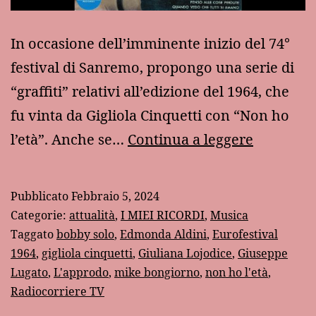
In occasione dell’imminente inizio del 74°
festival di Sanremo, propongo una serie di
“graffiti” relativi all’edizione del 1964, che
fu vinta da Gigliola Cinquetti con “Non ho
Sanremo
l’età”. Anche se…
Continua a leggere
1964
Pubblicato
Febbraio 5, 2024
Categorie:
attualità
,
I MIEI RICORDI
,
Musica
Taggato
bobby solo
,
Edmonda Aldini
,
Eurofestival
1964
,
gigliola cinquetti
,
Giuliana Lojodice
,
Giuseppe
Lugato
,
L'approdo
,
mike bongiorno
,
non ho l'età
,
Radiocorriere TV