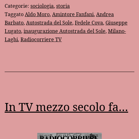
l’inaugurazion
Categorie:
sociologia
,
storia
dell’Autostrada
Taggato
Aldo Moro
,
Amintore Fanfani
,
Andrea
Barbato
,
Autostrada del Sole
,
Fedele Cova
,
Giuseppe
del
Lugato
,
inaugurazione Autostrada del Sole
,
Milano-
Sole
Laghi
,
Radiocorriere TV
In TV mezzo secolo fa…