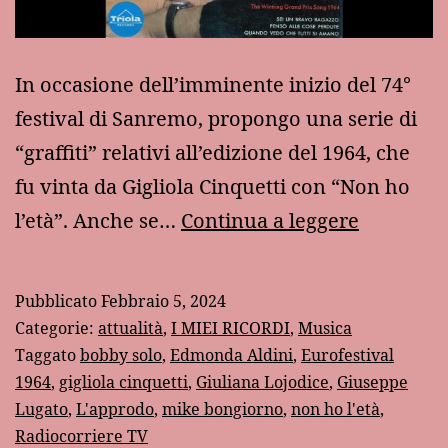
In occasione dell’imminente inizio del 74°
festival di Sanremo, propongo una serie di
“graffiti” relativi all’edizione del 1964, che
fu vinta da Gigliola Cinquetti con “Non ho
Sanremo
l’età”. Anche se…
Continua a leggere
1964
Pubblicato
Febbraio 5, 2024
Categorie:
attualità
,
I MIEI RICORDI
,
Musica
Taggato
bobby solo
,
Edmonda Aldini
,
Eurofestival
1964
,
gigliola cinquetti
,
Giuliana Lojodice
,
Giuseppe
Lugato
,
L'approdo
,
mike bongiorno
,
non ho l'età
,
Radiocorriere TV