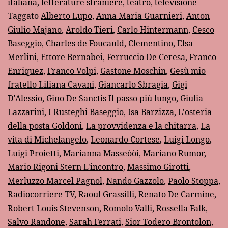
sessant’anni
italiana
,
letterature straniere
,
teatro
,
televisione
Taggato
Alberto Lupo
,
Anna Maria Guarnieri
,
Anton
fa
Giulio Majano
,
Aroldo Tieri
,
Carlo Hintermann
,
Cesco
Baseggio
,
Charles de Foucauld
,
Clementino
,
Elsa
Merlini
,
Ettore Bernabei
,
Ferruccio De Ceresa
,
Franco
Enriquez
,
Franco Volpi
,
Gastone Moschin
,
Gesù mio
fratello Liliana Cavani
,
Giancarlo Sbragia
,
Gigi
D'Alessio
,
Gino De Sanctis Il passo più lungo
,
Giulia
Lazzarini
,
I Rusteghi Baseggio
,
Isa Barzizza
,
L'osteria
della posta Goldoni
,
La provvidenza e la chitarra
,
La
vita di Michelangelo
,
Leonardo Cortese
,
Luigi Longo
,
Luigi Proietti
,
Marianna Masseòòi
,
Mariano Rumor
,
Mario Rigoni Stern L'incontro
,
Massimo Girotti
,
Merluzzo Marcel Pagnol
,
Nando Gazzolo
,
Paolo Stoppa
,
Radiocorriere TV
,
Raoul Grassilli
,
Renato De Carmine
,
Robert Louis Stevenson
,
Romolo Valli
,
Rossella Falk
,
Salvo Randone
,
Sarah Ferrati
,
Sior Todero Brontolon
,