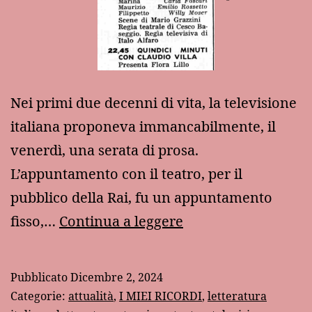
Nei primi due decenni di vita, la televisione
italiana proponeva immancabilmente, il
venerdì, una serata di prosa.
L’appuntamento con il teatro, per il
pubblico della Rai, fu un appuntamento
La
fisso,…
Continua a leggere
prosa
in
Pubblicato
Dicembre 2, 2024
TV
Categorie:
attualità
,
I MIEI RICORDI
,
letteratura