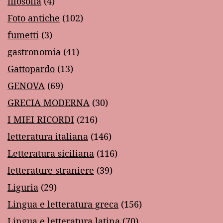
filosofia
(4)
Foto antiche
(102)
fumetti
(3)
gastronomia
(41)
Gattopardo
(13)
GENOVA
(69)
GRECIA MODERNA
(30)
I MIEI RICORDI
(216)
letteratura italiana
(146)
Letteratura siciliana
(116)
letterature straniere
(39)
Liguria
(29)
Lingua e letteratura greca
(156)
Lingua e letteratura latina
(70)