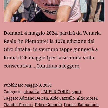
Domani, 4 maggio 2024, partirà da Venaria
Reale (in Piemonte) la 107a edizione del
Giro d’Italia; in ventuno tappe giungerà a
Roma il 26 maggio (per la seconda volta
Jacques
consecutiva…
Continua a leggere
Anquetil
e
Pubblicato
Maggio 3, 2024
il
Categorie:
attualità
,
I MIEI RICORDI
,
sport
Giro
Taggato
Adriano De Zan
,
Aldo Cazzullo
,
Aldo Moser
,
Claudio Ferretti
,
Felice Gimondi
,
Franco Balmamion
,
d’Italia