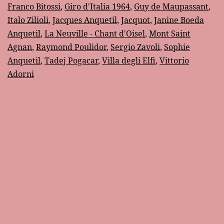
Franco Bitossi
,
Giro d'Italia 1964
,
Guy de Maupassant
,
del
Italo Zilioli
,
Jacques Anquetil
,
Jacquot
,
Janine Boeda
1964
Anquetil
,
La Neuville - Chant d'Oisel
,
Mont Saint
Agnan
,
Raymond Poulidor
,
Sergio Zavoli
,
Sophie
Anquetil
,
Tadej Pogacar
,
Villa degli Elfi
,
Vittorio
Adorni