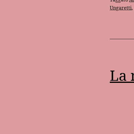
Ungaretti
,
La 