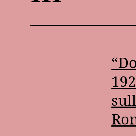
“Do
192
sul
Ro