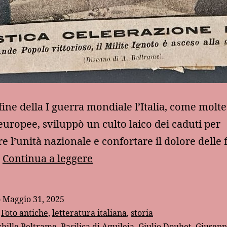
fine della I guerra mondiale l’Italia, come molte
europee, sviluppò un culto laico dei caduti per
re l’unità nazionale e confortare il dolore delle 
“Domenica
…
Continua a leggere
del
Corriere”
o
Maggio 31, 2025
1921:
:
Foto antiche
,
letteratura italiana
,
storia
il
hille Beltrame
,
Basilica di Aquileia
,
Giulio Douhet
,
Giusep