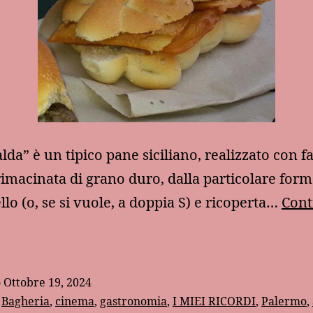
lda” è un tipico pane siciliano, realizzato con fa
imacinata di grano duro, dalla particolare form
llo (o, se si vuole, a doppia S) e ricoperta…
Cont
a
afalda
alermitana
o
Ottobre 19, 2024
:
Bagheria
,
cinema
,
gastronomia
,
I MIEI RICORDI
,
Palermo
,