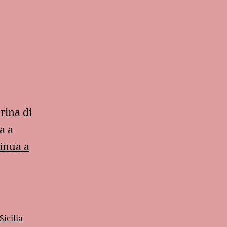
rina di
a a
inua a
Sicilia