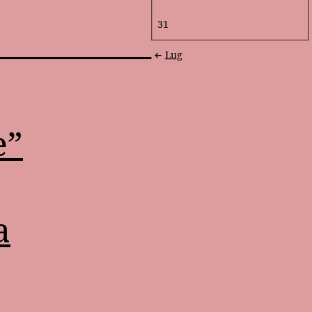
31
Lug
e”
a