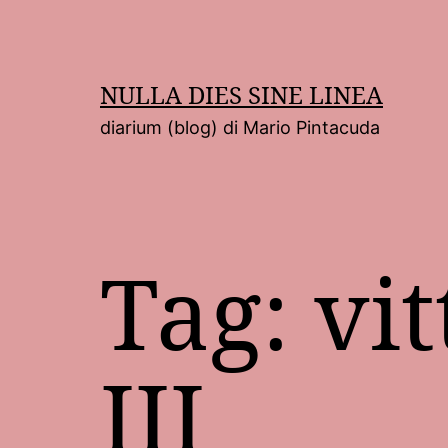
Salta
al
contenuto
NULLA DIES SINE LINEA
diarium (blog) di Mario Pintacuda
Tag:
vi
III