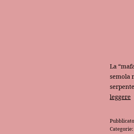
La “mafa
semola r
serpente
L
leggere
m
p
Pubblicat
Categorie