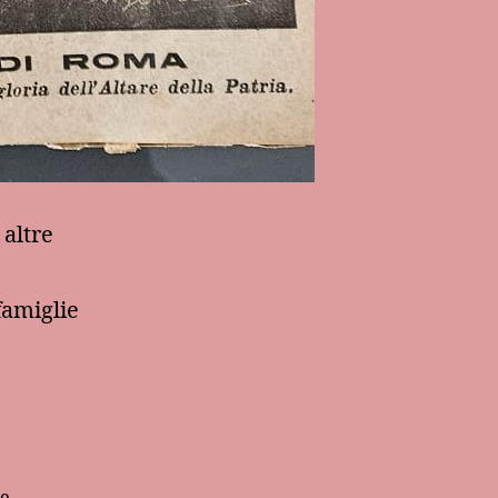
 altre
famiglie
pe