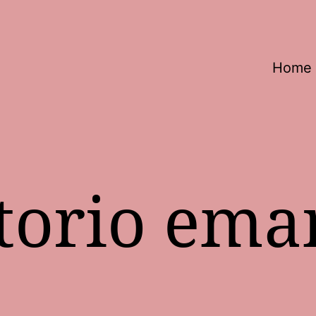
Home
ttorio ema