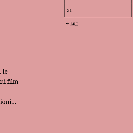
31
Lug
 le
ni film
zioni…