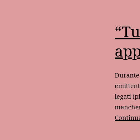
“Tu
app
Durante 
emittent
legati (
manchera
Continua