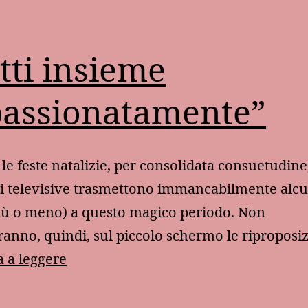
tti insieme
assionatamente”
le feste natalizie, per consolidata consuetudine,
i televisive trasmettono immancabilmente alcu
più o meno) a questo magico periodo. Non
nno, quindi, sul piccolo schermo le riproposi
“Tutti
 a leggere
insieme
appassionatamente”