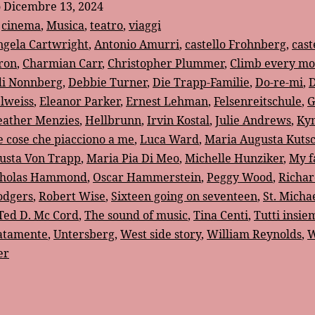
o
Dicembre 13, 2024
:
cinema
,
Musica
,
teatro
,
viaggi
ngela Cartwright
,
Antonio Amurri
,
castello Frohnberg
,
cast
ron
,
Charmian Carr
,
Christopher Plummer
,
Climb every mo
di Nonnberg
,
Debbie Turner
,
Die Trapp-Familie
,
Do-re-mi
,
lweiss
,
Eleanor Parker
,
Ernest Lehman
,
Felsenreitschule
,
G
ather Menzies
,
Hellbrunn
,
Irvin Kostal
,
Julie Andrews
,
Ky
e cose che piacciono a me
,
Luca Ward
,
Maria Augusta Kuts
usta Von Trapp
,
Maria Pia Di Meo
,
Michelle Hunziker
,
My f
cholas Hammond
,
Oscar Hammerstein
,
Peggy Wood
,
Richa
odgers
,
Robert Wise
,
Sixteen going on seventeen
,
St. Micha
Ted D. Mc Cord
,
The sound of music
,
Tina Centi
,
Tutti insie
atamente
,
Untersberg
,
West side story
,
William Reynolds
,
W
er