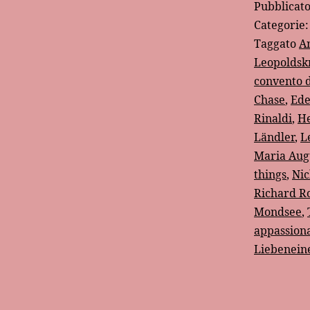
Pubblicat
Categorie
Taggato
A
Leopoldsk
convento 
Chase
,
Ede
Rinaldi
,
He
Ländler
,
L
Maria Aug
things
,
Ni
Richard R
Mondsee
,
appassion
Liebenein