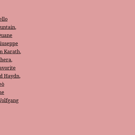
ello
untain
,
Duane
iuseppe
m Karath
,
chera
,
avorite
rd Haydn
,
eò
me
olfgang