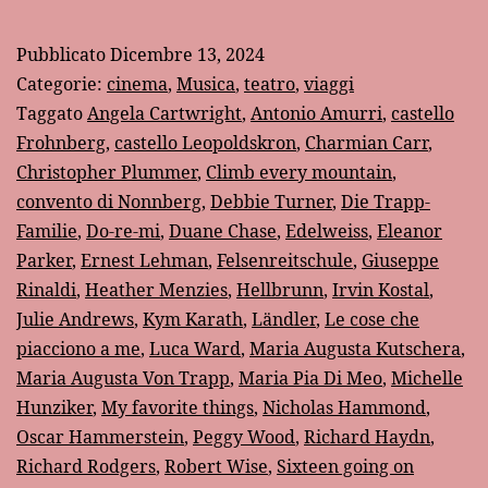
insieme
appassionatamente”
Pubblicato
Dicembre 13, 2024
Categorie:
cinema
,
Musica
,
teatro
,
viaggi
Taggato
Angela Cartwright
,
Antonio Amurri
,
castello
Frohnberg
,
castello Leopoldskron
,
Charmian Carr
,
Christopher Plummer
,
Climb every mountain
,
convento di Nonnberg
,
Debbie Turner
,
Die Trapp-
Familie
,
Do-re-mi
,
Duane Chase
,
Edelweiss
,
Eleanor
Parker
,
Ernest Lehman
,
Felsenreitschule
,
Giuseppe
Rinaldi
,
Heather Menzies
,
Hellbrunn
,
Irvin Kostal
,
Julie Andrews
,
Kym Karath
,
Ländler
,
Le cose che
piacciono a me
,
Luca Ward
,
Maria Augusta Kutschera
,
Maria Augusta Von Trapp
,
Maria Pia Di Meo
,
Michelle
Hunziker
,
My favorite things
,
Nicholas Hammond
,
Oscar Hammerstein
,
Peggy Wood
,
Richard Haydn
,
Richard Rodgers
,
Robert Wise
,
Sixteen going on