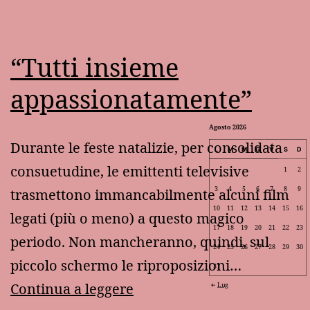
“Tutti insieme
appassionatamente”
Agosto 2026
Durante le feste natalizie, per consolidata
L
M
M
G
V
S
D
consuetudine, le emittenti televisive
1
2
3
4
5
6
7
8
9
trasmettono immancabilmente alcuni film
10
11
12
13
14
15
16
legati (più o meno) a questo magico
17
18
19
20
21
22
23
periodo. Non mancheranno, quindi, sul
24
25
26
27
28
29
30
piccolo schermo le riproposizioni…
31
“Tutti
Continua a leggere
Lug