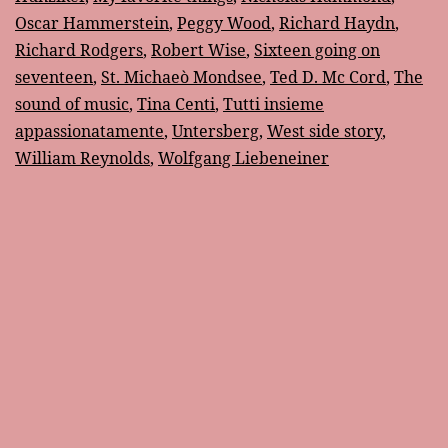
Oscar Hammerstein
,
Peggy Wood
,
Richard Haydn
,
Richard Rodgers
,
Robert Wise
,
Sixteen going on
seventeen
,
St. Michaeò Mondsee
,
Ted D. Mc Cord
,
The
sound of music
,
Tina Centi
,
Tutti insieme
appassionatamente
,
Untersberg
,
West side story
,
William Reynolds
,
Wolfgang Liebeneiner