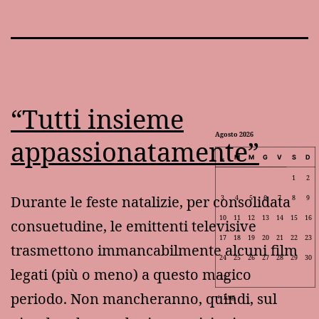
“Tutti insieme
Agosto 2026
appassionatamente”
L
M
M
G
V
S
D
1
2
Durante le feste natalizie, per consolidata
3
4
5
6
7
8
9
10
11
12
13
14
15
16
consuetudine, le emittenti televisive
17
18
19
20
21
22
23
trasmettono immancabilmente alcuni film
24
25
26
27
28
29
30
legati (più o meno) a questo magico
31
periodo. Non mancheranno, quindi, sul
Lug