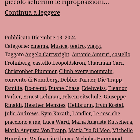
piccolo schermo le riproposizioni…
“Tutti
Continua a leggere
insieme
appassionatamente”
Pubblicato
Dicembre 13, 2024
Categorie:
cinema
,
Musica
,
teatro
,
viaggi
Taggato
Angela Cartwright
,
Antonio Amurri
,
castello
Frohnberg
,
castello Leopoldskron
,
Charmian Carr
,
Christopher Plummer
,
Climb every mountain
,
convento di Nonnberg
,
Debbie Turner
,
Die Trapp-
Familie
,
Do-re-mi
,
Duane Chase
,
Edelweiss
,
Eleanor
Parker
,
Ernest Lehman
,
Felsenreitschule
,
Giuseppe
Rinaldi
,
Heather Menzies
,
Hellbrunn
,
Irvin Kostal
,
Julie Andrews
,
Kym Karath
,
Ländler
,
Le cose che
piacciono a me
,
Luca Ward
,
Maria Augusta Kutschera
,
Maria Augusta Von Trapp
,
Maria Pia Di Meo
,
Michelle
Hunziker
,
My favorite things
,
Nicholas Hammond
,