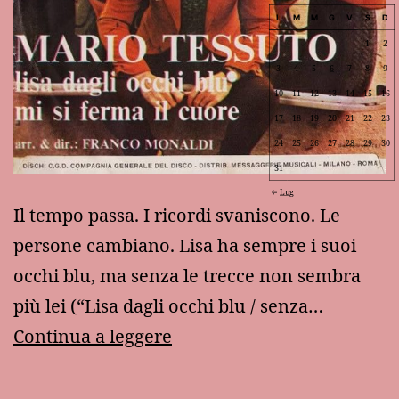
L
M
M
G
V
S
D
1
2
3
4
5
6
7
8
9
10
11
12
13
14
15
16
17
18
19
20
21
22
23
24
25
26
27
28
29
30
31
Lug
Il tempo passa. I ricordi svaniscono. Le
persone cambiano. Lisa ha sempre i suoi
occhi blu, ma senza le trecce non sembra
più lei (“Lisa dagli occhi blu / senza…
“Lisa
Continua a leggere
dagli
occhi