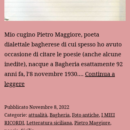
Mio cugino Pietro Maggiore, poeta
dialettale bagherese di cui spesso ho avuto
occasione di citare le poesie (anche alcune
inedite), nacque a Bagheria esattamente 92
anni fa, l’8 novembre 1930.…
Continua a
Pietro
leggere
come
Ungaretti
Pubblicato
Novembre 8, 2022
Categorie:
attualità
,
Bagheria
,
Foto antiche
,
I MIEI
RICORDI
,
Letteratura siciliana
,
Pietro Maggiore
,