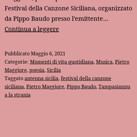
Festival della Canzone Siciliana, organizzato
da Pippo Baudo presso l’emittente…
40
Continua a leggere
anni
fa:
Pubblicato
Maggio 6, 2021
“Tampasiannu
Categorie:
Momenti di vita quotidiana
,
Musica
,
Pietro
a
Maggiore
,
poesia
,
Sicilia
Taggato
antenna sicilia
,
festival della canzone
la
siciliana
,
Pietro Maggiore
,
Pippo Baudo
,
Tampasiannu
stranìa”
a la strania
al
Festival
della
Canzone