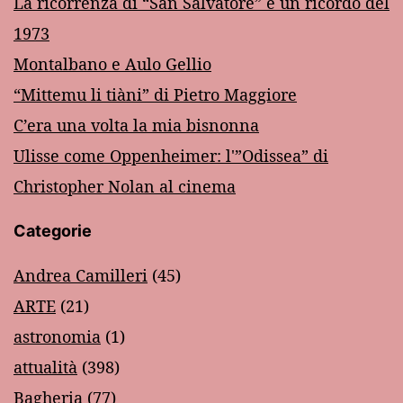
La ricorrenza di “San Salvatore” e un ricordo del
1973
Montalbano e Aulo Gellio
“Mittemu li tiàni” di Pietro Maggiore
C’era una volta la mia bisnonna
Ulisse come Oppenheimer: l'”Odissea” di
Christopher Nolan al cinema
Categorie
Andrea Camilleri
(45)
ARTE
(21)
astronomia
(1)
attualità
(398)
Bagheria
(77)