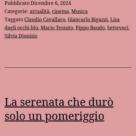
Pubblicato
Dicembre 6, 2024
blu”
Categorie:
attualità
,
cinema
,
Musica
–
Taggato
Claudio Cavallaro
,
Giancarlo Bigazzi
,
Lisa
dagli occhi blu
,
Mario Tessuto
,
Pippo Baudo
,
Settevoci
,
Addio
Silvia Dionisio
a
Mario
Tessuto
La serenata che durò
solo un pomeriggio