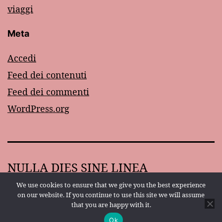
viaggi
Meta
Accedi
Feed dei contenuti
Feed dei commenti
WordPress.org
NULLA DIES SINE LINEA
We use cookies to ensure that we give you the best experience
Proudly powered by
WordPress
.
on our website. If you continue to use this site we will assume
that you are happy with it.
Ok
Modalità scura: