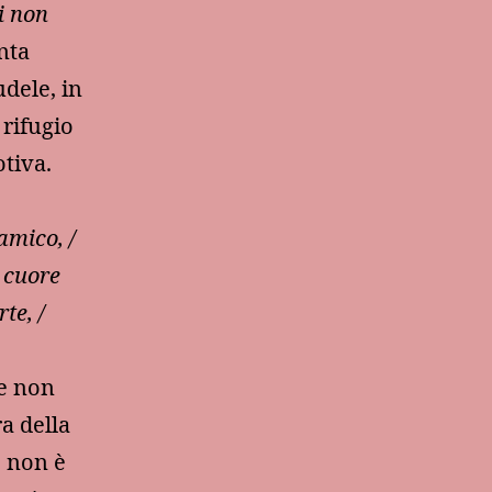
i non
nta
udele, in
 rifugio
otiva.
amico, /
o cuore
te, /
.
he non
a della
o non è