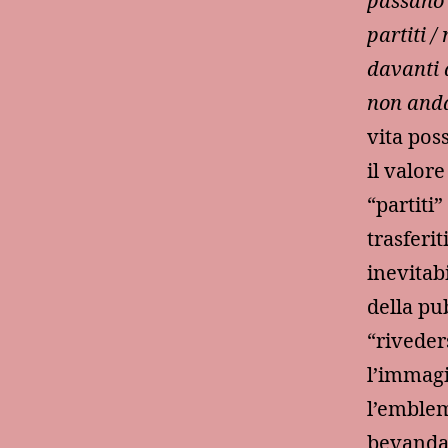
passano g
partiti /
davanti 
non anda
vita pos
il valor
“partiti
trasferi
inevitab
della pu
“riveder
l’immagi
l’emblem
bevanda,