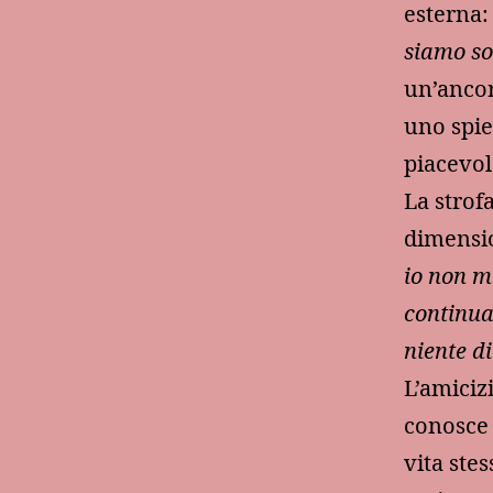
esterna:
siamo sol
un’ancor
uno spie
piacevol
La strof
dimensio
io non m
continua 
niente di
L’amiciz
conosce 
vita stes