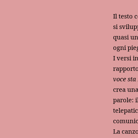
Il testo
si svilu
quasi un
ogni pie
I versi 
rapporto
voce sta 
crea una
parole: 
telepati
comunic
La canzo