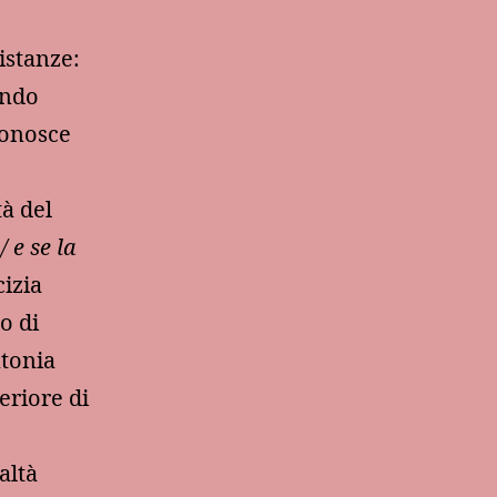
istanze:
ando
conosce
tà del
 e se la
cizia
o di
ntonia
eriore di
altà