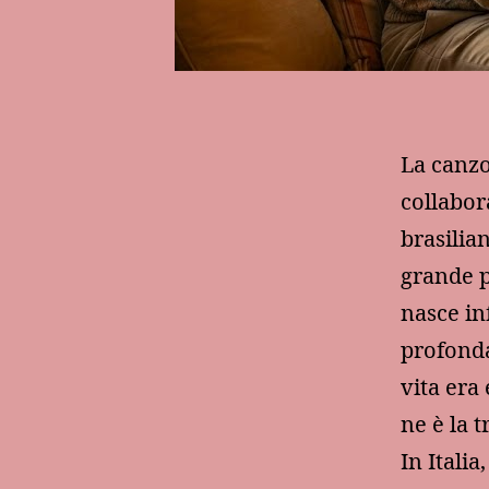
La canzo
collabor
brasilia
grande p
nasce inf
profonda
vita era
ne è la 
In Itali