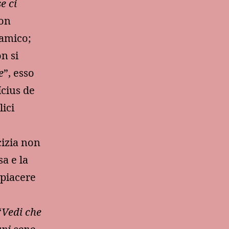
se ci
non
’amico;
n si
e
”, esso
ícius de
ici
cizia non
sa e la
 piacere
“
Vedi che