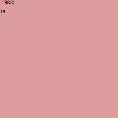
 1983;
sua