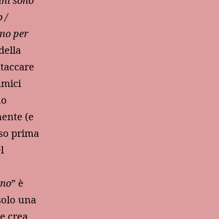
uni sono
 /
emo per
della
ntaccare
amici
no
mente (e
rso prima
l
ino
” è
solo una
he crea