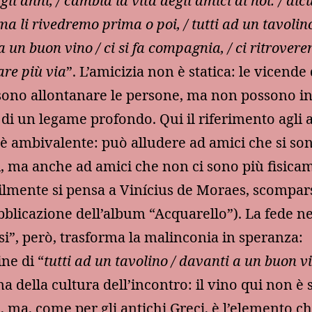
li anni, / cambia la vita degli amici di noi: / alc
 ma li rivedremo prima o poi, / tutti ad un tavolino
a un buon vino / ci si fa compagnia, / ci ritrover
re più via
”. L’amicizia non è statica: le vicende 
sono allontanare le persone, ma non possono i
e di un legame profondo. Qui il riferimento agli 
” è ambivalente: può alludere ad amici che si so
ti, ma anche ad amici che non ci sono più fisica
ilmente si pensa a Vinícius de Moraes, scompa
bblicazione dell’album “Acquarello”). La fede ne
si”, però, trasforma la malinconia in speranza:
ne di “
tutti ad un tavolino / davanti a un buon v
a della cultura dell’incontro: il vino qui non è 
 ma, come per gli antichi Greci, è l’elemento c