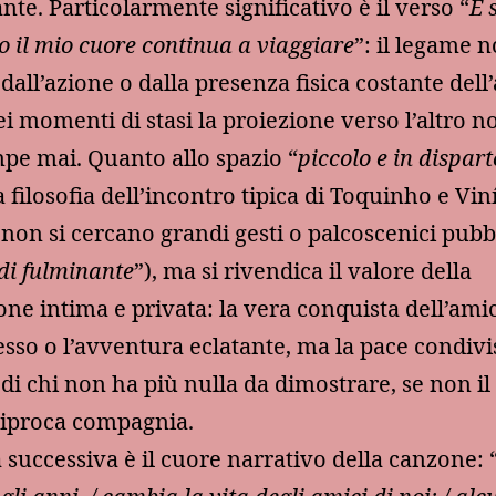
nte. Particolarmente significativo è il verso “
E 
 il mio cuore continua a viaggiare
”: il legame 
dall’azione o dalla presenza fisica costante dell
i momenti di stasi la proiezione verso l’altro no
pe mai. Quanto allo spazio “
piccolo e in dispart
la filosofia dell’incontro tipica di Toquinho e Vin
non si cercano grandi gesti o palcoscenici pubbl
 di fulminante
”), ma si rivendica il valore della
ne intima e privata: la vera conquista dell’ami
cesso o l’avventura eclatante, ma la pace condivi
 di chi non ha più nulla da dimostrare, se non il
ciproca compagnia.
a successiva è il cuore narrativo della canzone: 