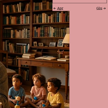
Apr
Giu