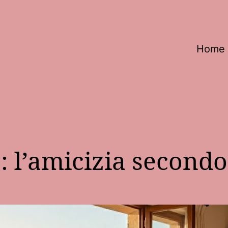
Home
”: l’amicizia second