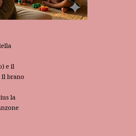
ella
 e il
 Il brano
ius la
canzone