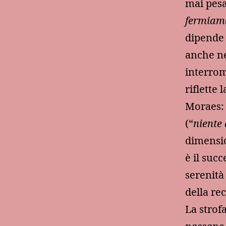
mai pesa
fermiamo
dipende 
anche ne
interrom
riflette 
Moraes: 
(“
niente
dimensio
è il suc
serenità
della re
La strof