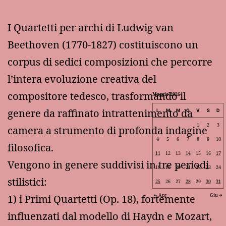
I Quartetti per archi di Ludwig van
Beethoven (1770-1827) costituiscono un
corpus di sedici composizioni che percorre
l’intera evoluzione creativa del
compositore tedesco, trasformando il
Maggio 2026
genere da raffinato intrattenimento da
L
M
M
G
V
S
D
1
2
3
camera a strumento di profonda indagine
4
5
6
7
8
9
10
filosofica.
11
12
13
14
15
16
17
Vengono in genere suddivisi in tre periodi
18
19
20
21
22
23
24
stilistici:
25
26
27
28
29
30
31
Apr
Giu
1) i Primi Quartetti (Op. 18), fortemente
influenzati dal modello di Haydn e Mozart,