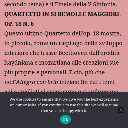
secondo tema) e il Finale della V Sinfonia.
QUARTETTO IN SI BEMOLLE MAGGIORE
OP. 18 N. 6
Questo ultimo Quartetto dell’op. 18 mostra,
in piccolo, come un riepilogo dello sviluppo
interiore che trasse Beethoven dall’eredità
haydniana e mozartiana alle creazioni sue
più proprie e personali. E ciò, più che
nell’
Allegro con brio
iniziale (in cui i temi
gai e spigliati si espongono e si sviluppano
We use cookies to ensure that we give you the best experience
secondo le regole classiche), è possibile
on our website. If you continue to use this site we will assume
notarlo nel secondo tempo (
Andante ma
that you are happy with it.
non troppo
) la cui melodia, abbellita da
Ok
Modalità scura: