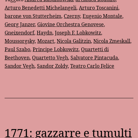
musicologica
Arturo Benedetti Michelangeli
,
Arturo Toscanini
,
di
barone von Stutterheim
,
Czerny
,
Eugenio Montale
,
Salvatore
Georg Janzer
,
Giovine Orchestra Genovese
,
Pintacuda
Gneixendorf
,
Haydn
,
Joseph F. Lobkowitz
,
Moussorgsky
,
Mozart
,
Nicola Galitzin
,
Nicola Zmeskall
,
Paul Szabo
,
Principe Lobkowitz
,
Quartetti di
Beethoven
,
Quartetto Vegh
,
Salvatore Pintacuda
,
Sandor Vegh
,
Sandor Zoldy
,
Teatro Carlo Felice
1771: gazzarre e tumulti