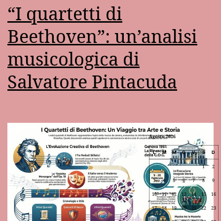
“I quartetti di
Beethoven”: un’analisi
musicologica di
Salvatore Pintacuda
Agosto 2026
L
M
M
G
V
S
D
1
2
3
4
5
6
7
8
9
10
11
12
13
14
15
16
17
18
19
20
21
22
23