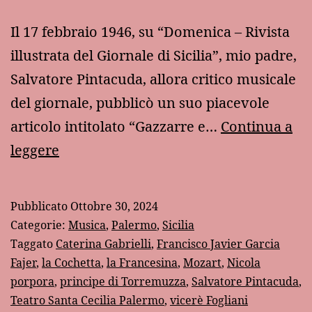
Il 17 febbraio 1946, su “Domenica – Rivista
illustrata del Giornale di Sicilia”, mio padre,
Salvatore Pintacuda, allora critico musicale
del giornale, pubblicò un suo piacevole
articolo intitolato “Gazzarre e…
Continua a
1771:
leggere
gazzarre
e
Pubblicato
Ottobre 30, 2024
tumulti
Categorie:
Musica
,
Palermo
,
Sicilia
al
Taggato
Caterina Gabrielli
,
Francisco Javier Garcia
Fajer
,
la Cochetta
,
la Francesina
,
Mozart
,
Nicola
Teatro
porpora
,
principe di Torremuzza
,
Salvatore Pintacuda
,
Santa
Teatro Santa Cecilia Palermo
,
vicerè Fogliani