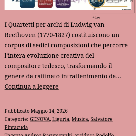
24
25
26
27
28
29
30
31
Lug
I Quartetti per archi di Ludwig van
Beethoven (1770-1827) costituiscono un
corpus di sedici composizioni che percorre
l’intera evoluzione creativa del
compositore tedesco, trasformando il
genere da raffinato intrattenimento da…
“I
Continua a leggere
quartetti
di
Pubblicato
Maggio 14, 2026
Beethoven”:
Categorie:
GENOVA
,
Liguria
,
Musica
,
Salvatore
un’analisi
Pintacuda
Taggato
Andrea Rasumowski
,
arciduca Rodolfo
,