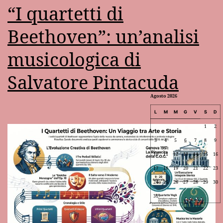
“I quartetti di
Beethoven”: un’analisi
musicologica di
Salvatore Pintacuda
Agosto 2026
L
M
M
G
V
S
D
1
2
3
4
5
6
7
8
9
10
11
12
13
14
15
16
17
18
19
20
21
22
23
24
25
26
27
28
29
30
31
Lug