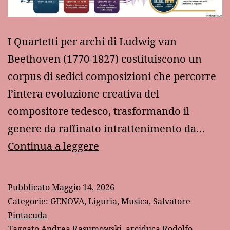
I Quartetti per archi di Ludwig van
Beethoven (1770-1827) costituiscono un
corpus di sedici composizioni che percorre
l’intera evoluzione creativa del
compositore tedesco, trasformando il
genere da raffinato intrattenimento da…
“I
Continua a leggere
quartetti
di
Pubblicato
Maggio 14, 2026
Beethoven”:
Categorie:
GENOVA
,
Liguria
,
Musica
,
Salvatore
un’analisi
Pintacuda
Taggato
Andrea Rasumowski
,
arciduca Rodolfo
,