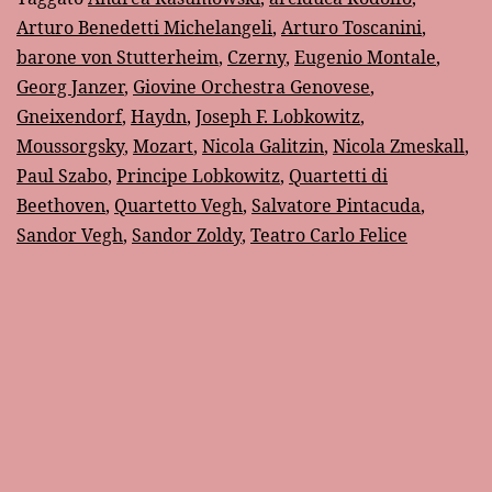
musicologica
Arturo Benedetti Michelangeli
,
Arturo Toscanini
,
di
barone von Stutterheim
,
Czerny
,
Eugenio Montale
,
Salvatore
Georg Janzer
,
Giovine Orchestra Genovese
,
Pintacuda
Gneixendorf
,
Haydn
,
Joseph F. Lobkowitz
,
Moussorgsky
,
Mozart
,
Nicola Galitzin
,
Nicola Zmeskall
,
Paul Szabo
,
Principe Lobkowitz
,
Quartetti di
Beethoven
,
Quartetto Vegh
,
Salvatore Pintacuda
,
Sandor Vegh
,
Sandor Zoldy
,
Teatro Carlo Felice