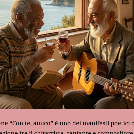
ne “Con te, amico” è uno dei manifesti poetici d
azione tra il chitarrista, cantante e compositore