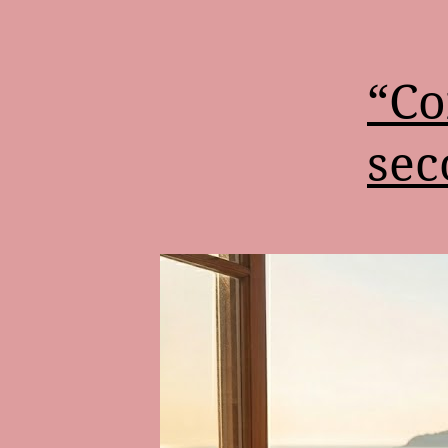
“Co
sec