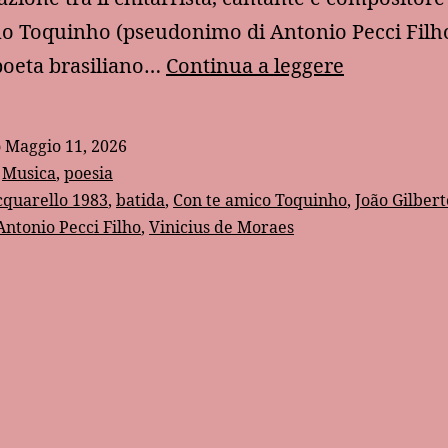
no Toquinho (pseudonimo di Antonio Pecci Filho)
“Con
poeta brasiliano…
Continua a leggere
te,
amico”:
o
Maggio 11, 2026
l’amicizia
:
Musica
,
poesia
secondo
cquarello 1983
,
batida
,
Con te amico Toquinho
,
João Gilbert
ntonio Pecci Filho
,
Vinicius de Moraes
Toquinho