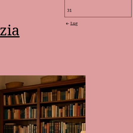
31
zia
Lug