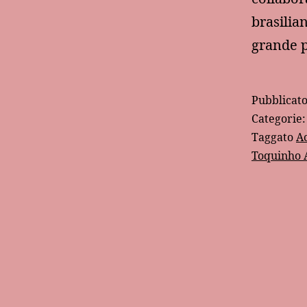
brasilia
grande 
Pubblicat
Categorie
Taggato
A
Toquinho A