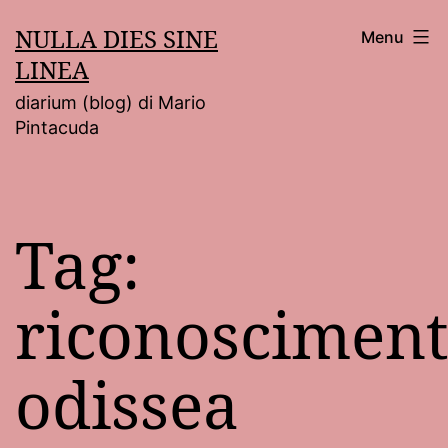
Salta
NULLA DIES SINE
Menu
al
LINEA
contenuto
diarium (blog) di Mario
Pintacuda
Tag:
riconoscimen
odissea