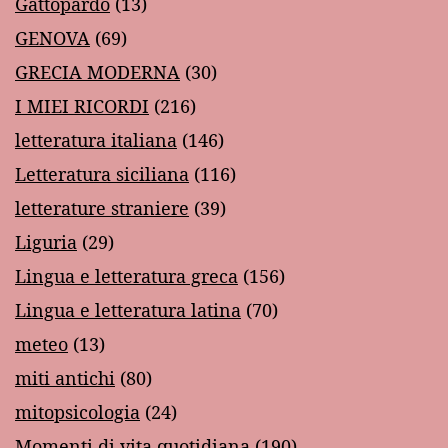
Gattopardo
(13)
GENOVA
(69)
GRECIA MODERNA
(30)
I MIEI RICORDI
(216)
letteratura italiana
(146)
Letteratura siciliana
(116)
letterature straniere
(39)
Liguria
(29)
Lingua e letteratura greca
(156)
Lingua e letteratura latina
(70)
meteo
(13)
miti antichi
(80)
mitopsicologia
(24)
Momenti di vita quotidiana
(190)