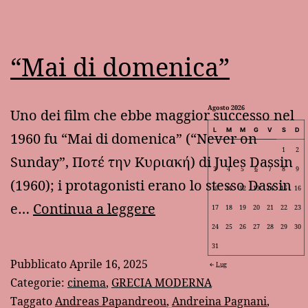
“Mai di domenica”
Agosto 2026
Uno dei film che ebbe maggior successo nel
L
M
M
G
V
S
D
1960 fu “Mai di domenica” (“Never on
1
2
Sunday”, Ποτέ την Κυριακή) di Jules Dassin
3
4
5
6
7
8
9
(1960); i protagonisti erano lo stesso Dassin
10
11
12
13
14
15
16
“Mai
e…
Continua a leggere
17
18
19
20
21
22
23
di
24
25
26
27
28
29
30
31
domenica”
Pubblicato
Aprile 16, 2025
Lug
Categorie:
cinema
,
GRECIA MODERNA
Taggato
Andreas Papandreou
,
Andreina Pagnani
,