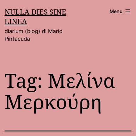
Salta
NULLA DIES SINE
Menu
al
LINEA
contenuto
diarium (blog) di Mario
Pintacuda
Tag:
Μελίνα
Μερκούρη