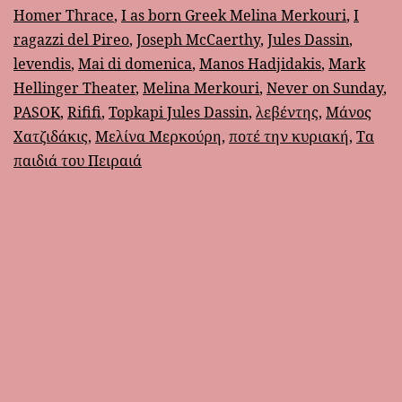
Homer Thrace
,
I as born Greek Melina Merkouri
,
I
ragazzi del Pireo
,
Joseph McCaerthy
,
Jules Dassin
,
levendis
,
Mai di domenica
,
Manos Hadjidakis
,
Mark
Hellinger Theater
,
Melina Merkouri
,
Never on Sunday
,
PASOK
,
Rififi
,
Topkapi Jules Dassin
,
λεβέντης
,
Μάνος
Χατζιδάκις
,
Μελίνα Μερκούρη
,
ποτέ την κυριακή
,
Τα
παιδιά του Πειραιά