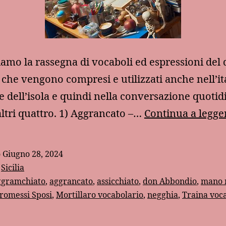
amo la rassegna di vocaboli ed espressioni del d
o che vengono compresi e utilizzati anche nell’it
e dell’isola e quindi nella conversazione quotid
ltri quattro. 1) Aggrancato –…
Continua a legge
o
Giugno 28, 2024
:
Sicilia
ggramchiato
,
aggrancato
,
assicchiato
,
don Abbondio
,
mano 
romessi Sposi
,
Mortillaro vocabolario
,
negghia
,
Traina voc