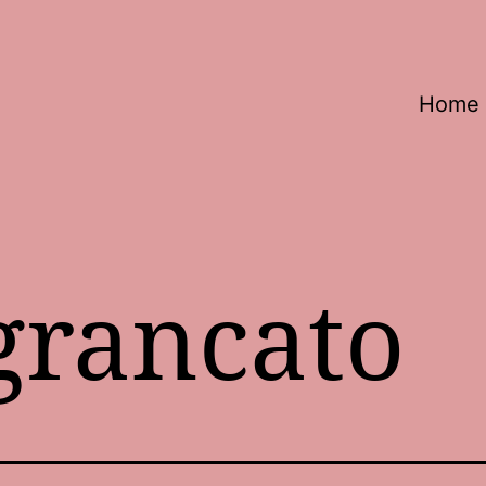
Home
grancato