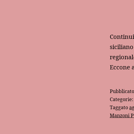
Continui
sicilian
regional
Eccone a
Pubblicat
Categorie
Taggato
a
Manzoni P