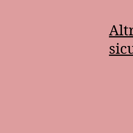
Alt
sic