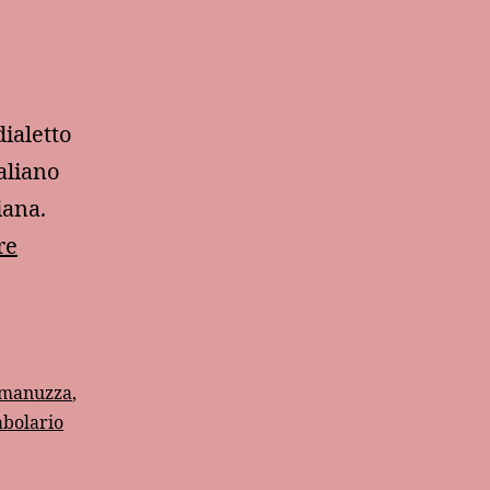
ialetto
aliano
iana.
Altri
re
quattro
vocaboli
siculo-
italiani
manuzza
,
abolario