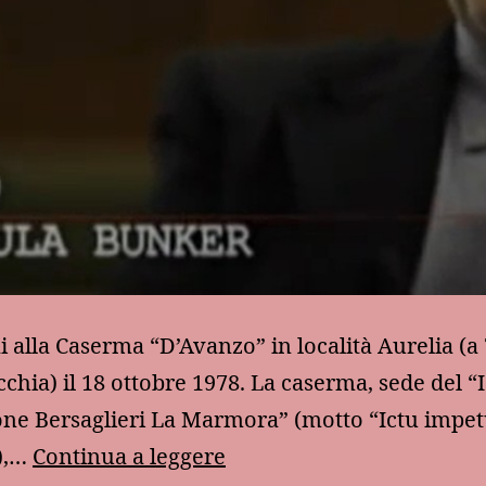
ai alla Caserma “D’Avanzo” in località Aurelia (a
cchia) il 18 ottobre 1978. La caserma, sede del “I
one Bersaglieri La Marmora” (motto “Ictu impe
Ricordo
),…
Continua a leggere