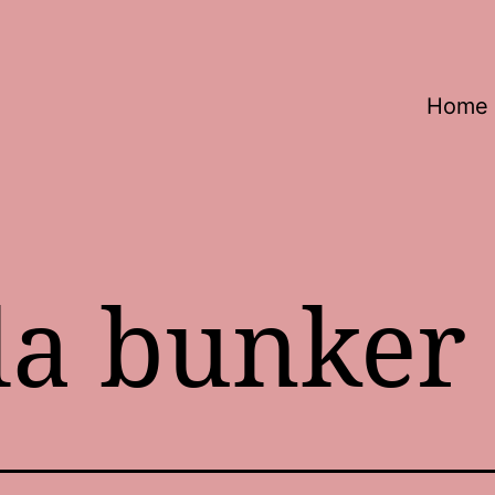
Home
la bunker