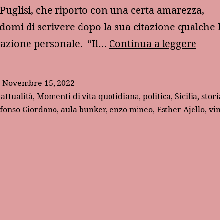
Puglisi, che riporto con una certa amarezza,
domi di scrivere dopo la sua citazione qualche
Enzo
azione personale. “Il…
Continua a leggere
Mine
e
o
Novembre 15, 2022
l’aul
:
attualità
,
Momenti di vita quotidiana
,
politica
,
Sicilia
,
stori
bunk
lfonso Giordano
,
aula bunker
,
enzo mineo
,
Esther Ajello
,
vi
nel
rico
di
sua
mogl
Esth