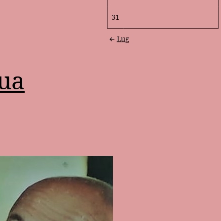
31
Lug
sua