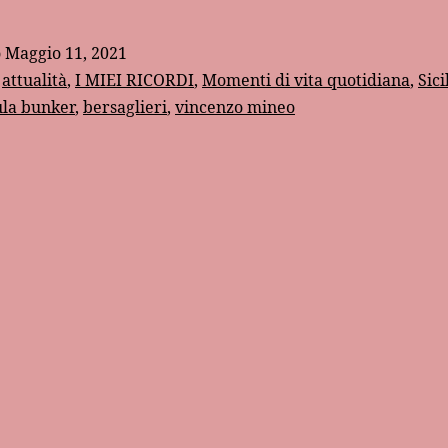
di
Enzo
o
Maggio 11, 2021
Mineo
:
attualità
,
I MIEI RICORDI
,
Momenti di vita quotidiana
,
Sici
ula bunker
,
bersaglieri
,
vincenzo mineo