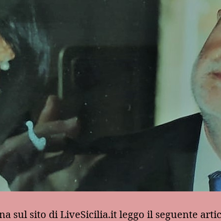
a sul sito di LiveSicilia.it leggo il seguente arti