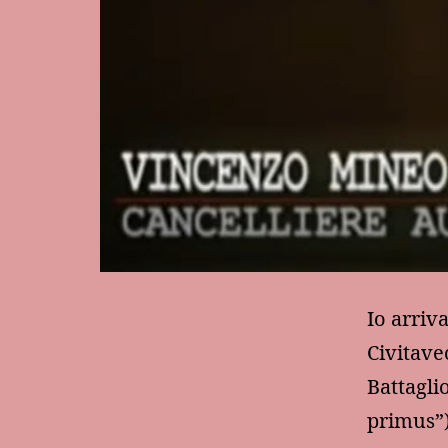
Io arriv
Civitave
Battagli
primus”