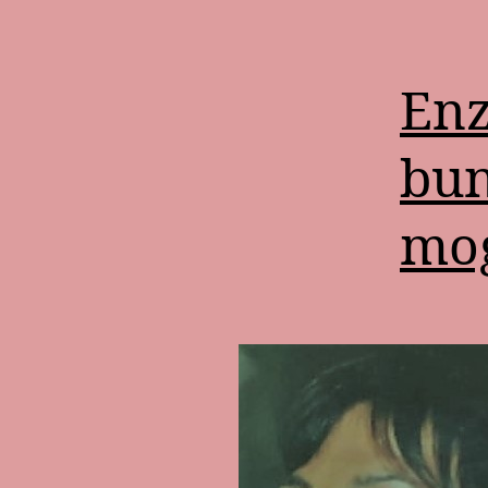
Enz
bun
mog