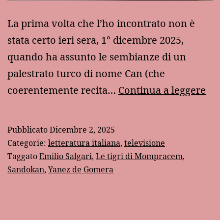
La prima volta che l’ho incontrato non è
stata certo ieri sera, 1° dicembre 2025,
quando ha assunto le sembianze di un
palestrato turco di nome Can (che
“L
coerentemente recita…
Continua a leggere
tig
di
Pubblicato
Dicembre 2, 2025
Mo
Categorie:
letteratura italiana
,
televisione
la
Taggato
Emilio Salgari
,
Le tigri di Mompracem
,
Sandokan
,
Yanez de Gomera
pr
ap
di