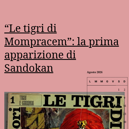
“Le tigri di
Mompracem”: la prima
apparizione di
Sandokan
Agosto 2026
L
M
M
G
V
S
D
1
2
3
4
5
6
7
8
9
10
11
12
13
14
15
16
17
18
19
20
21
22
23
24
25
26
27
28
29
30