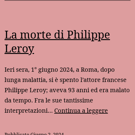
Sa
La morte di Philippe
Leroy
Ieri sera, 1° giugno 2024, a Roma, dopo
lunga malattia, si è spento l’attore francese
Philippe Leroy; aveva 93 anni ed era malato
da tempo. Fra le sue tantissime
La
interpretazioni…
Continua a leggere
morte
di
Pubblicato
Giugno 2, 2024