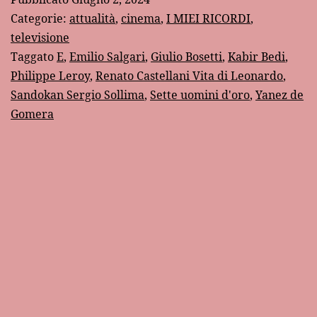
Philippe
Categorie:
attualità
,
cinema
,
I MIEI RICORDI
,
Leroy
televisione
Taggato
E
,
Emilio Salgari
,
Giulio Bosetti
,
Kabir Bedi
,
Philippe Leroy
,
Renato Castellani Vita di Leonardo
,
Sandokan Sergio Sollima
,
Sette uomini d'oro
,
Yanez de
Gomera