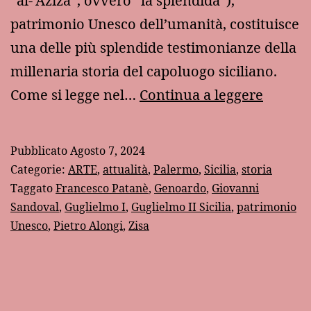
“al-ʿAzīza”, ovvero “la splendida”),
patrimonio Unesco dell’umanità, costituisce
una delle più splendide testimonianze della
millenaria storia del capoluogo siciliano.
La
Come si legge nel…
Continua a leggere
Zisa,
patrim
Pubblicato
Agosto 7, 2024
della
Categorie:
ARTE
,
attualità
,
Palermo
,
Sicilia
,
storia
disuma
Taggato
Francesco Patanè
,
Genoardo
,
Giovanni
Sandoval
,
Guglielmo I
,
Guglielmo II Sicilia
,
patrimonio
Unesco
,
Pietro Alongi
,
Zisa