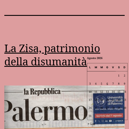
La Zisa, patrimonio
della disumanità
Agosto 2026
L
M
M
G
V
S
D
1
2
3
4
5
6
7
8
9
10
11
12
13
14
15
16
17
18
19
20
21
22
23
24
25
26
27
28
29
30
31
Lug