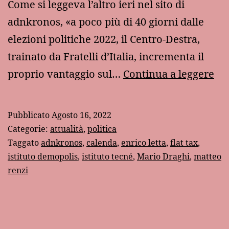
Come si leggeva l’altro ieri nel sito di
adnkronos, «a poco più di 40 giorni dalle
elezioni politiche 2022, il Centro-Destra,
trainato da Fratelli d’Italia, incrementa il
Il
proprio vantaggio sul…
Continua a leggere
pat
pro
Pubblicato
Agosto 16, 2022
Categorie:
attualità
,
politica
Taggato
adnkronos
,
calenda
,
enrico letta
,
flat tax
,
istituto demopolis
,
istituto tecné
,
Mario Draghi
,
matteo
renzi