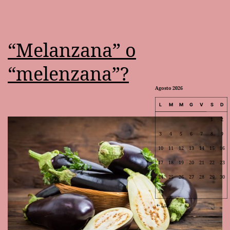
“Melanzana” o
“melenzana”?
Agosto 2026
L
M
M
G
V
S
D
1
2
3
4
5
6
7
8
9
10
11
12
13
14
15
16
17
18
19
20
21
22
23
24
25
26
27
28
29
30
31
Lug