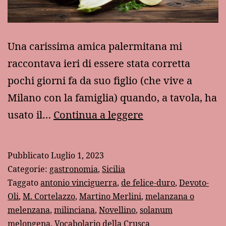
Una carissima amica palermitana mi
raccontava ieri di essere stata corretta
pochi giorni fa da suo figlio (che vive a
Milano con la famiglia) quando, a tavola, ha
“Melanzana”
usato il…
Continua a leggere
o
“melenzana”?
Pubblicato
Luglio 1, 2023
Categorie:
gastronomia
,
Sicilia
Taggato
antonio vinciguerra
,
de felice-duro
,
Devoto-
Oli
,
M. Cortelazzo
,
Martino Merlini
,
melanzana o
melenzana
,
milinciana
,
Novellino
,
solanum
melongena
,
Vocabolario della Crusca