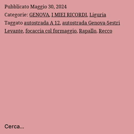
da
Pubblicato
Maggio 30, 2024
Nerv
Categorie:
GENOVA
,
I MIEI RICORDI
,
Liguria
a
Taggato
autostrada A 12
,
autostrada Genova-Sestri
Levante
,
focaccia col formaggio
,
Rapallo
,
Recco
Recc
con
100
lire
(nel
1967
Cerca…