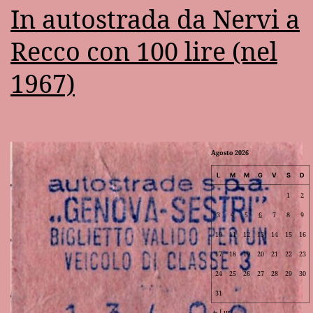
In autostrada da Nervi a
Recco con 100 lire (nel
1967)
Agosto 2026
L
M
M
G
V
S
D
1
2
3
4
5
6
7
8
9
10
11
12
13
14
15
16
17
18
19
20
21
22
23
24
25
26
27
28
29
30
31
Lug