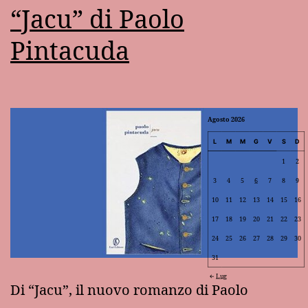
“Jacu” di Paolo
Pintacuda
Agosto 2026
L
M
M
G
V
S
D
1
2
3
4
5
6
7
8
9
10
11
12
13
14
15
16
17
18
19
20
21
22
23
24
25
26
27
28
29
30
31
Lug
Di “Jacu”, il nuovo romanzo di Paolo