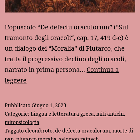
L’opuscolo “De defectu oraculorum” (“Sul
tramonto degli oracoli“, cap. 17, 419 d-e) è
un dialogo dei “Moralia” di Plutarco, che
tratta il progressivo declino degli oracoli,
narrato in prima persona…
Continua a
Plutarco
leggere
e
la
Pubblicato
Giugno 1, 2023
morte
Categorie:
Lingua e letteratura greca
,
miti antichi
,
di
mitopsicologia
Taggato
cleombroto
,
de defectu oraculorum
,
morte di
Pan
pan
,
plutarco moralia
,
salomon reinach