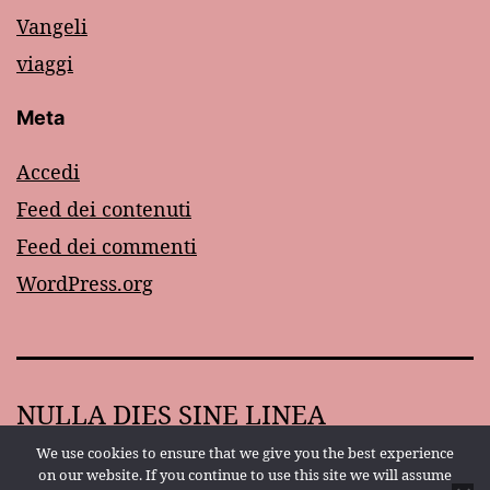
Vangeli
viaggi
Meta
Accedi
Feed dei contenuti
Feed dei commenti
WordPress.org
NULLA DIES SINE LINEA
We use cookies to ensure that we give you the best experience
Proudly powered by
WordPress
.
on our website. If you continue to use this site we will assume