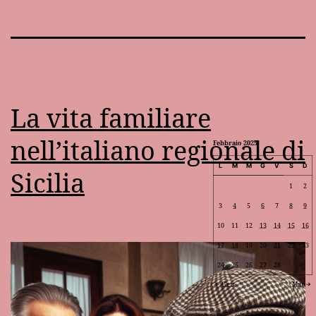
La vita familiare
nell’italiano regionale di
Febbraio 2025
L
M
M
G
V
S
D
Sicilia
1
2
3
4
5
6
7
8
9
10
11
12
13
14
15
16
17
18
19
20
21
22
23
24
25
26
27
28
Gen
Mar