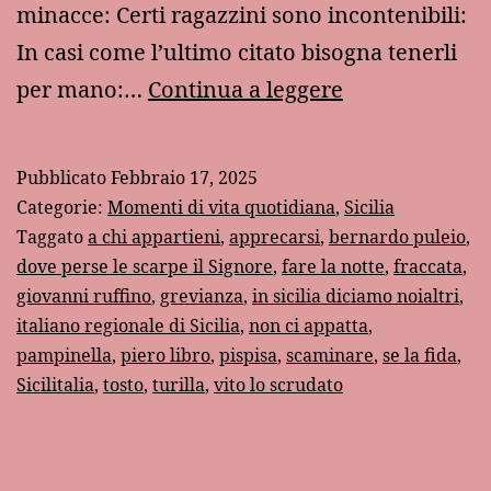
minacce: Certi ragazzini sono incontenibili:
In casi come l’ultimo citato bisogna tenerli
La
per mano:…
Continua a leggere
vita
familiare
Pubblicato
Febbraio 17, 2025
nell’italiano
Categorie:
Momenti di vita quotidiana
,
Sicilia
regionale
Taggato
a chi appartieni
,
apprecarsi
,
bernardo puleio
,
dove perse le scarpe il Signore
,
fare la notte
,
fraccata
,
di
giovanni ruffino
,
grevianza
,
in sicilia diciamo noialtri
,
Sicilia
italiano regionale di Sicilia
,
non ci appatta
,
pampinella
,
piero libro
,
pispisa
,
scaminare
,
se la fida
,
Sicilitalia
,
tosto
,
turilla
,
vito lo scrudato