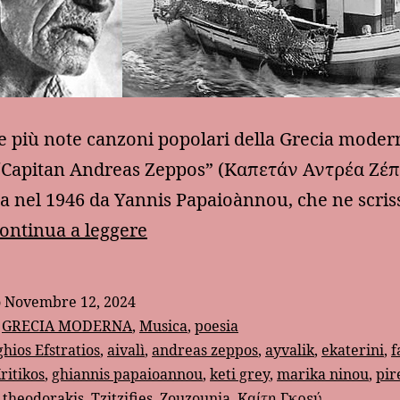
e più note canzoni popolari della Grecia modern
 “Capitan Andreas Zeppos” (Καπετάν Αντρέα Ζέπ
 nel 1946 da Yannis Papaioànnou, che ne scriss
Una
ontinua a leggere
canzone
popolare
o
Novembre 12, 2024
neogreca:
:
GRECIA MODERNA
,
Musica
,
poesia
“Capitan
hios Efstratios
,
aivalì
,
andreas zeppos
,
ayvalik
,
ekaterini
,
f
ritikos
,
ghiannis papaioannou
,
keti grey
,
marika ninou
,
pir
Andreas
,
theodorakis
,
Tzitzifies
,
Zouzounia
,
Καίτη Γκρεύ