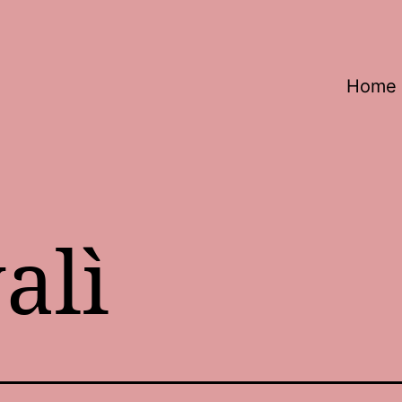
Home
alì