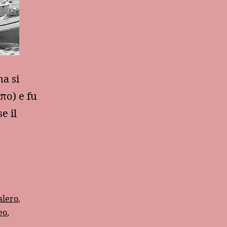
a si
πο) e fu
e il
alero
,
eo
,