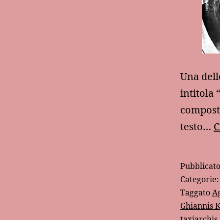
Una dell
intitola
composta
testo…
C
Pubblicat
Categorie
Taggato
Ag
Ghiannis K
taxiarchis