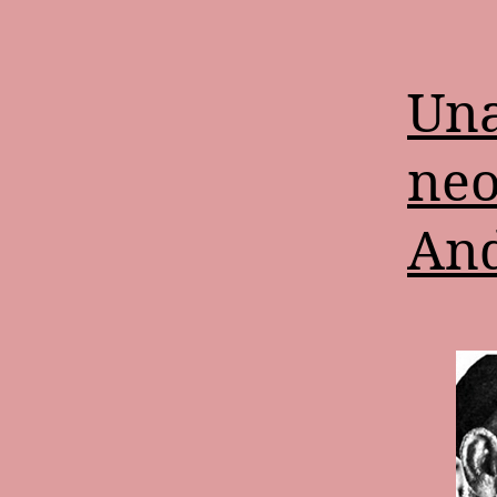
Una
neo
And