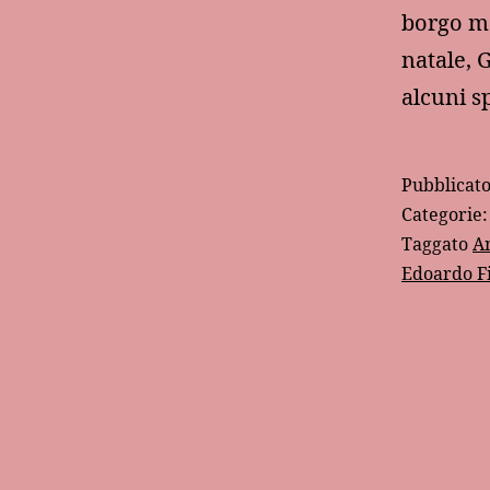
borgo ma
natale, 
alcuni s
Pubblicat
Categorie
Taggato
A
Edoardo F