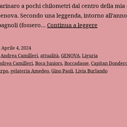
rinaro a pochi chilometri dal centro della mia 
Genova. Secondo una leggenda, intorno all’ann
Ritorno
pagnoli (fossero…
Continua a leggere
a
Boccadass
o
Aprile 4, 2024
:
Andrea Camilleri
,
attualità
,
GENOVA
,
Liguria
ndrea Camilleri
,
Boca Juniors
,
Boccadasse
,
Capitan Donder
irpo
,
gelateria Amedeo
,
Gino Paoli
,
Livia Burlando