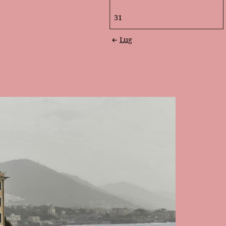
31
Lug