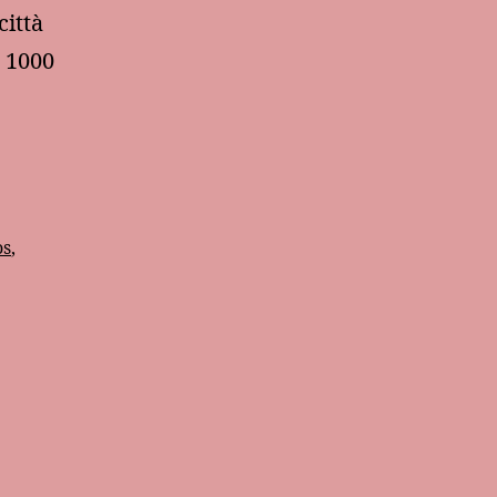
città
o 1000
e
os
,