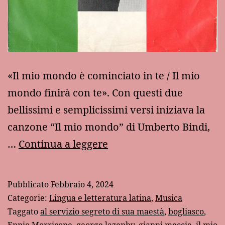
«Il mio mondo è cominciato in te / Il mio
mondo finirà con te». Con questi due
bellissimi e semplicissimi versi iniziava la
canzone “Il mio mondo” di Umberto Bindi,
Il
…
Continua a leggere
mondo
in
Pubblicato
Febbraio 4, 2024
quattro
Categorie:
Lingua e letteratura latina
,
Musica
canzoni
Taggato
al servizio segreto di sua maestà
,
bogliasco
,
Ennio Morricone
,
george lazenby
,
gianni meccia
,
il mio