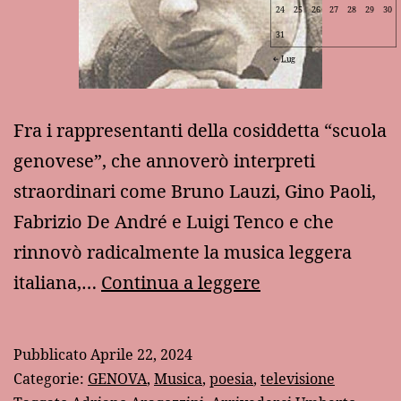
24
25
26
27
28
29
30
31
Lug
Fra i rappresentanti della cosiddetta “scuola
genovese”, che annoverò interpreti
straordinari come Bruno Lauzi, Gino Paoli,
Fabrizio De André e Luigi Tenco e che
rinnovò radicalmente la musica leggera
Ricordo
italiana,…
Continua a leggere
di
Umberto
Pubblicato
Aprile 22, 2024
Bindi
Categorie:
GENOVA
,
Musica
,
poesia
,
televisione