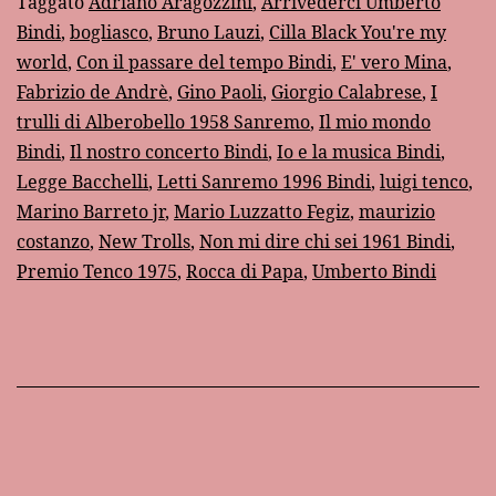
Taggato
Adriano Aragozzini
,
Arrivederci Umberto
Bindi
,
bogliasco
,
Bruno Lauzi
,
Cilla Black You're my
world
,
Con il passare del tempo Bindi
,
E' vero Mina
,
Fabrizio de Andrè
,
Gino Paoli
,
Giorgio Calabrese
,
I
trulli di Alberobello 1958 Sanremo
,
Il mio mondo
Bindi
,
Il nostro concerto Bindi
,
Io e la musica Bindi
,
Legge Bacchelli
,
Letti Sanremo 1996 Bindi
,
luigi tenco
,
Marino Barreto jr
,
Mario Luzzatto Fegiz
,
maurizio
costanzo
,
New Trolls
,
Non mi dire chi sei 1961 Bindi
,
Premio Tenco 1975
,
Rocca di Papa
,
Umberto Bindi