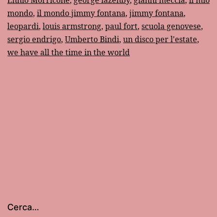
degli
mondo
,
il mondo jimmy fontana
,
jimmy fontana
,
anni
leopardi
,
louis armstrong
,
paul fort
,
scuola genovese
,
’60
sergio endrigo
,
Umberto Bindi
,
un disco per l'estate
,
we have all the time in the world
Cerca…