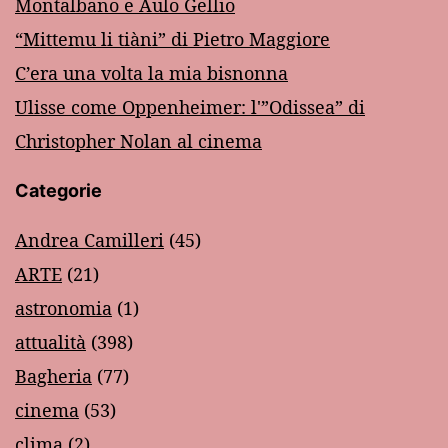
Montalbano e Aulo Gellio
“Mittemu li tiàni” di Pietro Maggiore
C’era una volta la mia bisnonna
Ulisse come Oppenheimer: l'”Odissea” di
Christopher Nolan al cinema
Categorie
Andrea Camilleri
(45)
ARTE
(21)
astronomia
(1)
attualità
(398)
Bagheria
(77)
cinema
(53)
clima
(2)