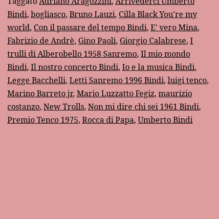
Taggato
Adriano Aragozzini
,
Arrivederci Umberto
Bindi
,
bogliasco
,
Bruno Lauzi
,
Cilla Black You're my
world
,
Con il passare del tempo Bindi
,
E' vero Mina
,
Fabrizio de Andrè
,
Gino Paoli
,
Giorgio Calabrese
,
I
trulli di Alberobello 1958 Sanremo
,
Il mio mondo
Bindi
,
Il nostro concerto Bindi
,
Io e la musica Bindi
,
Legge Bacchelli
,
Letti Sanremo 1996 Bindi
,
luigi tenco
,
Marino Barreto jr
,
Mario Luzzatto Fegiz
,
maurizio
costanzo
,
New Trolls
,
Non mi dire chi sei 1961 Bindi
,
Premio Tenco 1975
,
Rocca di Papa
,
Umberto Bindi