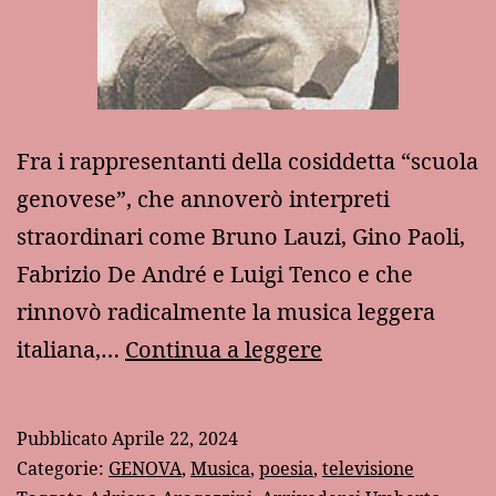
Fra i rappresentanti della cosiddetta “scuola
genovese”, che annoverò interpreti
straordinari come Bruno Lauzi, Gino Paoli,
Fabrizio De André e Luigi Tenco e che
rinnovò radicalmente la musica leggera
Ricordo
italiana,…
Continua a leggere
di
Umberto
Pubblicato
Aprile 22, 2024
Bindi
Categorie:
GENOVA
,
Musica
,
poesia
,
televisione