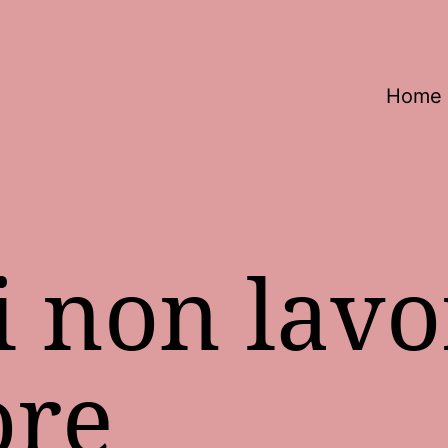
Home
i non lav
ore