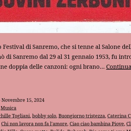
o Festival di Sanremo, che si tenne al Salone del
nò di Sanremo dal 29 al 31 gennaio 1953, fu intr
ione doppia delle canzoni: ogni brano…
Continua
Quando
Sanremo
o
Novembre 15, 2024
i
:
Musica
antava
hille Togliani
,
bobby solo
,
Buongiorno tristezza
,
Caterina C
,
Chi non lavora non fa l'amore
,
Ciao ciao bambina Piove
,
C
n