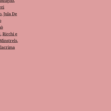
Modugno
,
nti
o
,
Jula De
o
uò
l
,
Ricchi e
Minstrels
,
 lacrima