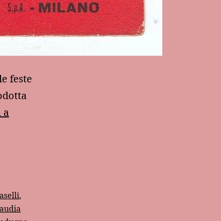
le feste
odotta
 a
aselli
,
laudia