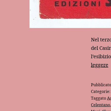
Nel terz
del Casi
l’esibiz
leggere
a
Pubblicat
s
Categorie
c
Taggato
Ac
Celentano
i