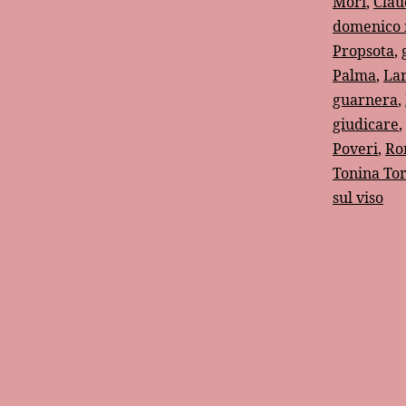
Mori
,
Clau
c
domenico
Propsota
,
Palma
,
Lar
guarnera
,
giudicare
,
Poveri
,
Ro
Tonina Tor
sul viso