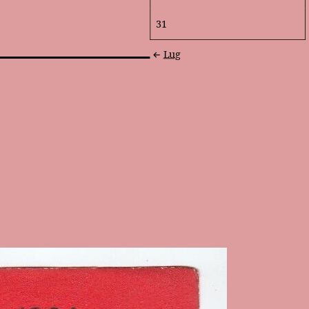
31
Lug