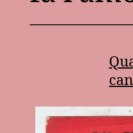
Qua
can