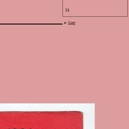
31
Lug