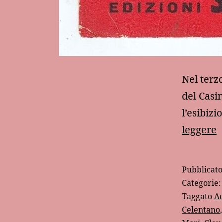
Nel terz
del Casi
l’esibiz
leggere
a
Pubblicat
s
Categorie
c
Taggato
Ac
Celentano
i