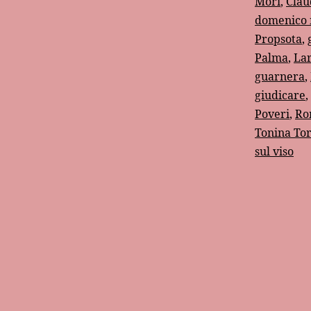
Mori
,
Clau
c
domenico
Propsota
,
Palma
,
Lar
guarnera
,
giudicare
,
Poveri
,
Ro
Tonina Tor
sul viso