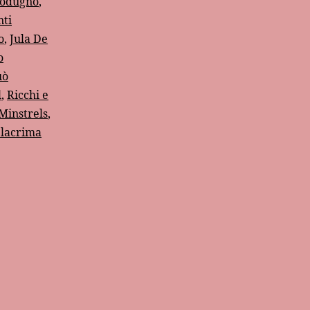
Modugno
,
nti
o
,
Jula De
o
uò
l
,
Ricchi e
Minstrels
,
 lacrima