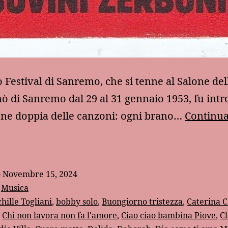
o Festival di Sanremo, che si tenne al Salone del
nò di Sanremo dal 29 al 31 gennaio 1953, fu intr
ione doppia delle canzoni: ogni brano…
Continua
Quando
Sanremo
o
Novembre 15, 2024
i
:
Musica
antava
hille Togliani
,
bobby solo
,
Buongiorno tristezza
,
Caterina C
,
Chi non lavora non fa l'amore
,
Ciao ciao bambina Piove
,
C
n