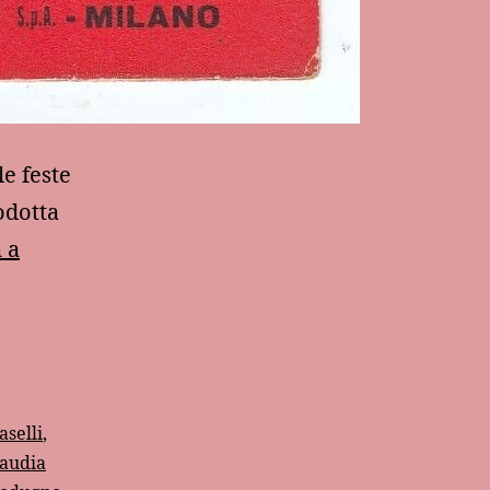
le feste
odotta
 a
aselli
,
laudia