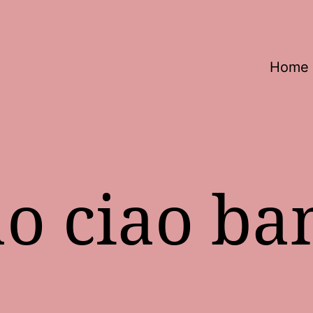
Home
ao ciao b