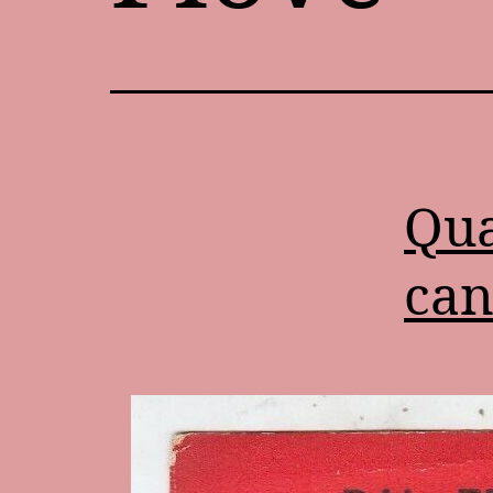
Qua
can