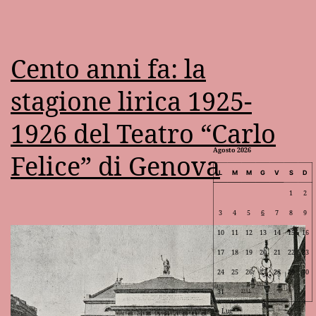
Cento anni fa: la
stagione lirica 1925-
1926 del Teatro “Carlo
Agosto 2026
Felice” di Genova
L
M
M
G
V
S
D
1
2
3
4
5
6
7
8
9
10
11
12
13
14
15
16
17
18
19
20
21
22
23
24
25
26
27
28
29
30
31
Lug