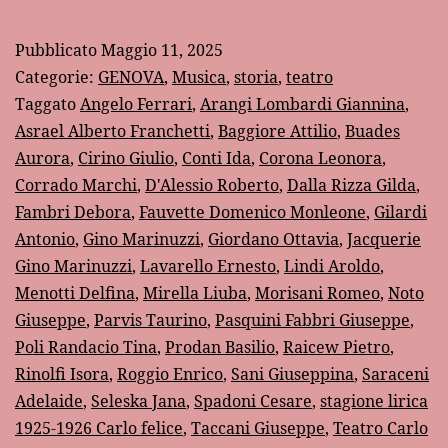
anni
fa:
Pubblicato
Maggio 11, 2025
la
Categorie:
GENOVA
,
Musica
,
storia
,
teatro
stagione
Taggato
Angelo Ferrari
,
Arangi Lombardi Giannina
,
Asrael Alberto Franchetti
,
Baggiore Attilio
,
Buades
lirica
Aurora
,
Cirino Giulio
,
Conti Ida
,
Corona Leonora
,
1925-
Corrado Marchi
,
D'Alessio Roberto
,
Dalla Rizza Gilda
,
1926
Fambri Debora
,
Fauvette Domenico Monleone
,
Gilardi
del
Antonio
,
Gino Marinuzzi
,
Giordano Ottavia
,
Jacquerie
Gino Marinuzzi
,
Lavarello Ernesto
,
Lindi Aroldo
,
Teatro
Menotti Delfina
,
Mirella Liuba
,
Morisani Romeo
,
Noto
“Carlo
Giuseppe
,
Parvis Taurino
,
Pasquini Fabbri Giuseppe
,
Felice”
Poli Randacio Tina
,
Prodan Basilio
,
Raicew Pietro
,
Rinolfi Isora
di
,
Roggio Enrico
,
Sani Giuseppina
,
Saraceni
Adelaide
,
Seleska Jana
,
Spadoni Cesare
,
stagione lirica
Genova
1925-1926 Carlo felice
,
Taccani Giuseppe
,
Teatro Carlo