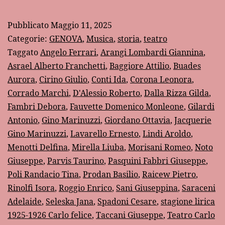
anni
fa:
Pubblicato
Maggio 11, 2025
la
Categorie:
GENOVA
,
Musica
,
storia
,
teatro
stagione
Taggato
Angelo Ferrari
,
Arangi Lombardi Giannina
,
Asrael Alberto Franchetti
,
Baggiore Attilio
,
Buades
lirica
Aurora
,
Cirino Giulio
,
Conti Ida
,
Corona Leonora
,
1925-
Corrado Marchi
,
D'Alessio Roberto
,
Dalla Rizza Gilda
,
1926
Fambri Debora
,
Fauvette Domenico Monleone
,
Gilardi
del
Antonio
,
Gino Marinuzzi
,
Giordano Ottavia
,
Jacquerie
Gino Marinuzzi
,
Lavarello Ernesto
,
Lindi Aroldo
,
Teatro
Menotti Delfina
,
Mirella Liuba
,
Morisani Romeo
,
Noto
“Carlo
Giuseppe
,
Parvis Taurino
,
Pasquini Fabbri Giuseppe
,
Felice”
Poli Randacio Tina
,
Prodan Basilio
,
Raicew Pietro
,
Rinolfi Isora
di
,
Roggio Enrico
,
Sani Giuseppina
,
Saraceni
Adelaide
,
Seleska Jana
,
Spadoni Cesare
,
stagione lirica
Genova
1925-1926 Carlo felice
,
Taccani Giuseppe
,
Teatro Carlo