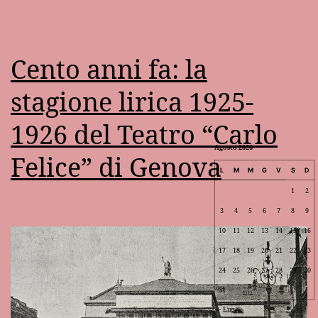
Cento anni fa: la
stagione lirica 1925-
1926 del Teatro “Carlo
Agosto 2026
Felice” di Genova
L
M
M
G
V
S
D
1
2
3
4
5
6
7
8
9
10
11
12
13
14
15
16
17
18
19
20
21
22
23
24
25
26
27
28
29
30
31
Lug