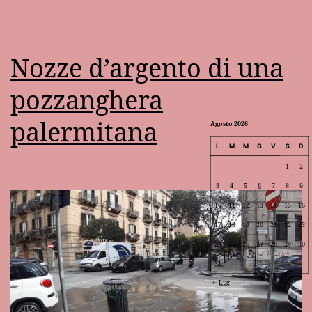
Nozze d’argento di una
pozzanghera
palermitana
Agosto 2026
L
M
M
G
V
S
D
1
2
3
4
5
6
7
8
9
10
11
12
13
14
15
16
17
18
19
20
21
22
23
24
25
26
27
28
29
30
31
Lug