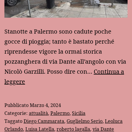
Stanotte a Palermo sono cadute poche
gocce di pioggia; tanto è bastato perché
riprendesse vigore la ormai storica
pozzanghera di via Dante all’angolo con via
Nicolò Garzilli. Posso dire con…
Continua a
Nozze
leggere
d’argento
di
Pubblicato
Marzo 4, 2024
una
Categorie:
attualità
,
Palermo
,
Sicilia
pozzanghera
Taggato
Diego Cammarata
,
Guglielmo Serio
,
Leoluca
Orlando
,
Luisa Latella
,
roberto lagalla
,
via Dante
palermitana