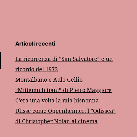
Articoli recenti
La ricorrenza di “San Salvatore” e un
ricordo del 1973
Montalbano e Aulo Gellio
“Mittemu li tiàni” di Pietro Maggiore
C’era una volta la mia bisnonna
Ulisse come Oppenheimer: l'”Odissea”
di Christopher Nolan al cinema