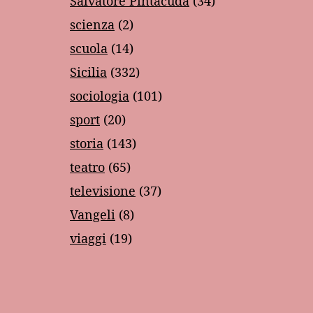
Salvatore Pintacuda
(34)
scienza
(2)
scuola
(14)
Sicilia
(332)
sociologia
(101)
sport
(20)
storia
(143)
teatro
(65)
televisione
(37)
Vangeli
(8)
viaggi
(19)