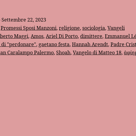
o
Settembre 22, 2023
:
Promessi Sposi Manzoni
,
religione
,
sociologia
,
Vangeli
lberto Maggi
,
Amos
,
Ariel Di Porto
,
dimittere
,
Emmanuel Lé
 di "perdonare"
,
gaetano festa
,
Hannah Arendt
,
Padre Cris
San Caralampo Palermo
,
Shoah
,
Vangelo di Matteo 18
,
ἀφίη