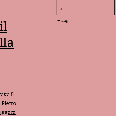
31
il
Lug
lla
ava il
 Pietro
Il
leggere