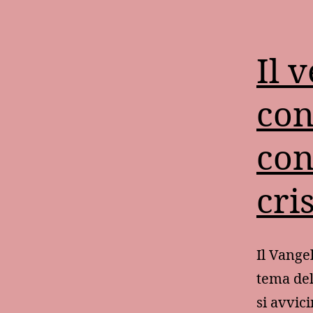
Il 
con
con
cri
Il Vange
tema del
si avvic