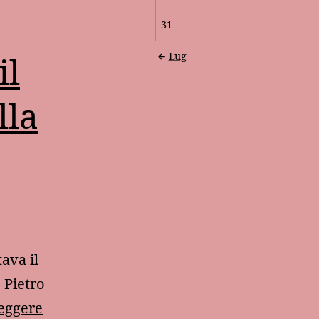
31
il
Lug
lla
ava il
 Pietro
Il
leggere