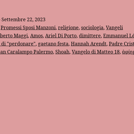
o
Settembre 22, 2023
:
Promessi Sposi Manzoni
,
religione
,
sociologia
,
Vangeli
lberto Maggi
,
Amos
,
Ariel Di Porto
,
dimittere
,
Emmanuel Lé
 di "perdonare"
,
gaetano festa
,
Hannah Arendt
,
Padre Cris
San Caralampo Palermo
,
Shoah
,
Vangelo di Matteo 18
,
ἀφίη