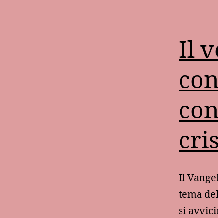
Il 
con
con
cri
Il Vange
tema del
si avvic