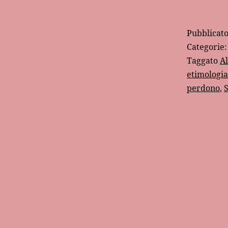
Pubblicat
Categorie
Taggato
A
etimologia
perdono
,