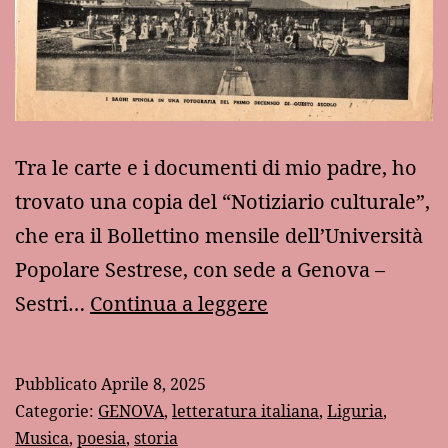
Tra le carte e i documenti di mio padre, ho
trovato una copia del “Notiziario culturale”,
che era il Bollettino mensile dell’Università
Popolare Sestrese, con sede a Genova –
Sestri
Sestri…
Continua a leggere
Ponente
in
Pubblicato
Aprile 8, 2025
un
Categorie:
GENOVA
,
letteratura italiana
,
Liguria
,
“Notiziario
Musica
,
poesia
,
storia