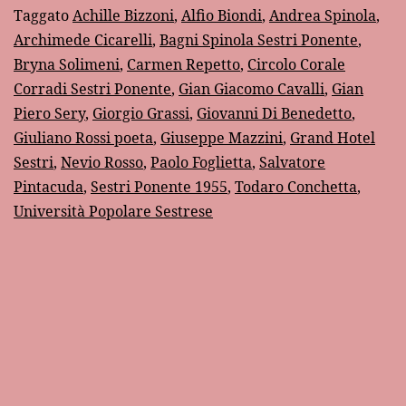
Taggato
Achille Bizzoni
,
Alfio Biondi
,
Andrea Spinola
,
culturale”
Archimede Cicarelli
,
Bagni Spinola Sestri Ponente
,
del
Bryna Solimeni
,
Carmen Repetto
,
Circolo Corale
1955
Corradi Sestri Ponente
,
Gian Giacomo Cavalli
,
Gian
Piero Sery
,
Giorgio Grassi
,
Giovanni Di Benedetto
,
Giuliano Rossi poeta
,
Giuseppe Mazzini
,
Grand Hotel
Sestri
,
Nevio Rosso
,
Paolo Foglietta
,
Salvatore
Pintacuda
,
Sestri Ponente 1955
,
Todaro Conchetta
,
Università Popolare Sestrese